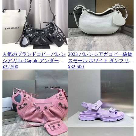
人気のブランドコピーバレン
2023 バレンシアガコピー偽物
シアガ Le Cagole アンダーア
スモール ホワイト ダンプリン
¥32,500
¥32,500
ーム バッグ bar92718
グ バッグ bar5234-1