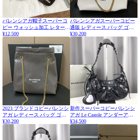
バレンシアガ帽子スーパーコ
バレンシアガスーパーコピー
ピー ウォッシュ加工 レタード
通販 レディース バッグ ゴミ
¥12,500
¥30,200
刺繍入りハット 132371
袋 ba136609-1
2023 ブランドコピーバレンシ
新作スーパーコピーバレンシ
アガ レディース バッグ ゴミ
アガ Le Cagole アンダーアー
¥30,200
¥34,500
袋 ba136609
ム バッグ bar92718-1