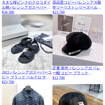
大きな桜ピンクのクロコダイ
高品質コピーバレンシアガ新
ル柄バレンシアガスーパーコ
作ツーリストシリーズベルク
¥34,500
¥23,700
ピー半三日月団子バッグ
ロサンダルbal41250
bar5234
定番 新作 バレンシアガ ベレ
2023 バレンシアガスーパーコ
3
ー帽 コピー ブラック
ピー ブラック ベルクロ サン
baz29205
¥12,700
¥23,700
ダルbal36321-1