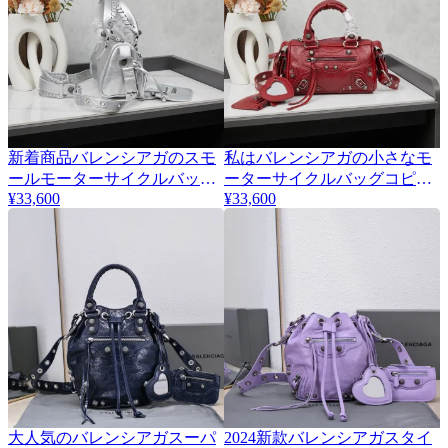
新着商品バレンシアガのスモ
私はバレンシアガの小さなモ
ールモーターサイクルバッグ
ーターサイクルバッグコピー
16825-1
¥33,600
¥33,600
が大好きです 16825
大人気のバレンシアガスーパ
2024新款バレンシアガスタイ