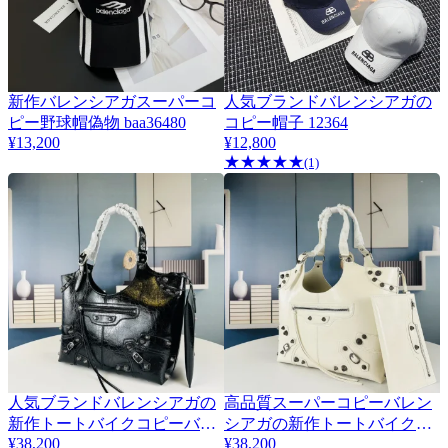
新作バレンシアガスーパーコ
人気ブランドバレンシアガの
ピー野球帽偽物 baa36480
コピー帽子 12364
¥13,200
¥12,800
★
★
★
★
★
(1)
人気ブランドバレンシアガの
高品質スーパーコピーバレン
新作トートバイクコピーバッ
シアガの新作トートバイクバ
¥38,200
¥38,200
グ 99391-2
ッグ 99391-1