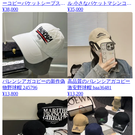
ーコピーバケットシープスキ
ル 小さなバケットマシンコピ
¥38,000
¥35,000
ンマシンバッグ 650697
ーバッグ 65003
バレンシアガコピーの新作偽
高品質のバレンシアガコピー
物野球帽 245796
激安野球帽 baa36481
¥13,800
¥13,200