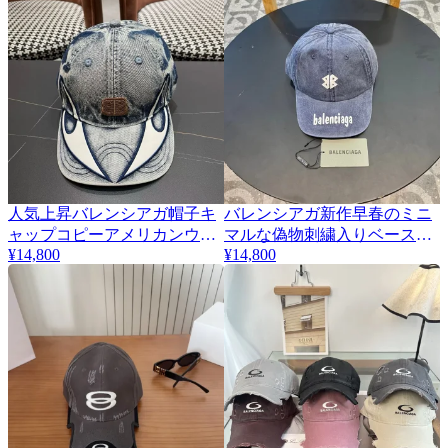
人気上昇バレンシアガ帽子キ
バレンシアガ新作早春のミニ
ャップコピーアメリカンウォ
マルな偽物刺繍入りベースボ
¥14,800
¥14,800
ッシュドデニム 71333
ールキャップ 656577