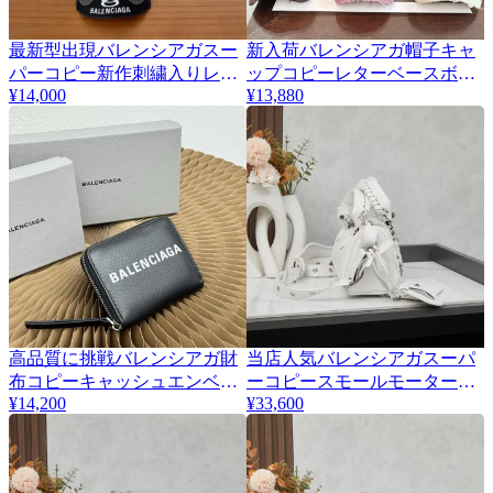
最新型出現バレンシアガスー
新入荷バレンシアガ帽子キャ
パーコピー新作刺繍入りレタ
ップコピーレターベースボー
¥14,000
¥13,880
ーベースボールキャップ
ルキャップ 590006
345922
高品質に挑戦バレンシアガ財
当店人気バレンシアガスーパ
布コピーキャッシュエンベロ
ーコピースモールモーターサ
¥14,200
¥33,600
ープ小銭入れ 145372
イクルバッグ 16825-2