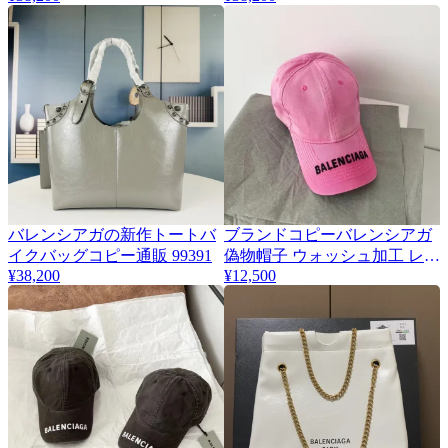
バレンシアガの新作トートバ
ブランドコピーバレンシアガ
イクバッグコピー通販 99391
偽物帽子 ウォッシュ加工 レタ
¥38,200
¥12,500
ード刺繍入りハット 132370