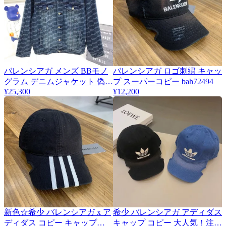
バレンシアガ メンズ BBモノ
バレンシアガ ロゴ刺繍 キャッ
グラム デニムジャケット 偽物
プ スーパーコピー bah72494
675208TMW374437
¥25,300
¥12,200
新色☆希少 バレンシアガ x ア
希少 バレンシアガ アディダス
ディダス コピー キャップ
キャップ コピー 大人気！注目