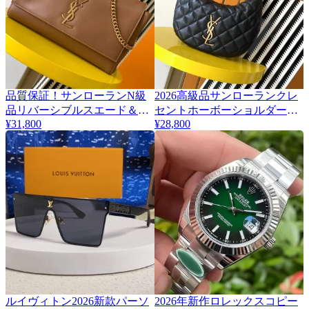
品質保証！サンローランN級
2026高級品サンローランクレ
3
2
品リバーシブルスエード＆ス
セントホーボーショルダーバ
¥31,800
¥28,800
ムースレザーバッグ 553804
ッグ 851689
ルイヴィトン2026新款パーソ
2026年新作ロレックスコピー
4
2