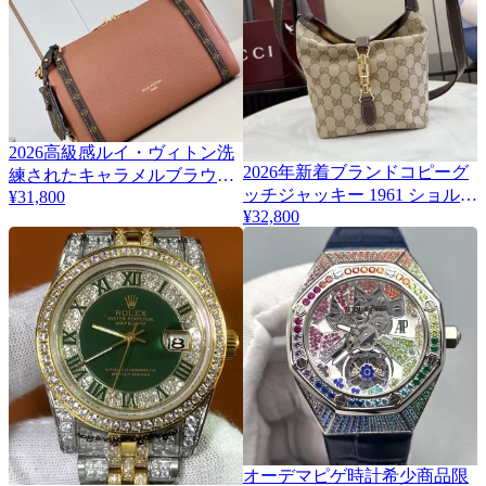
2026高級感ルイ・ヴィトン洗
2026年新着ブランドコピーグ
練されたキャラメルブラウン
2
ッチジャッキー 1961 ショルダ
¥31,800
のハンドバッグ M26039-1
¥32,800
ーバッグ A002LF
オーデマピゲ時計希少商品限