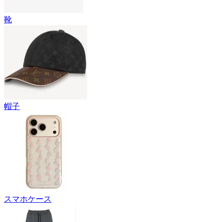
靴
帽子
スマホケース