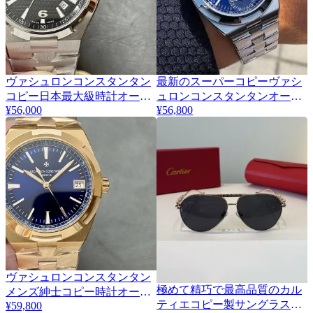
ヴァシュロンコンスタンタン
最新のスーパーコピーヴァシ
3
3
コピー日本最大級時計オーヴ
ュロンコンスタンタンオーヴ
¥56,000
¥56,800
ァーシーズ 47040/B01A-9094
ァーシーズ デュアルタイム
7900V/110A-B334
ヴァシュロンコンスタンタン
極めて精巧で最高品質のカル
メンズ紳士コピー時計オーヴ
4
ティエコピー製サングラス
¥59,800
ァーシーズ 4500V/110R-B705