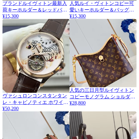
ブランドルイヴィトン最新入
人気ルイ・ヴィトンコピー可
荷キーホルダー＆レッドバッ
愛いキーホルダー＆バッグチ
¥15,300
¥15,300
グチャーム467814贈り物に最
ャーム 467817
適
人気の三日月型ルイヴィトン
ヴァシュロンコンスタンタン
4
コピーモノグラム ショルダー
レ・キャビノティエ ホワイト
¥28,800
バッグ／クロスボディバッグ
¥50,200
タイガー時計コピー 134118
M28423