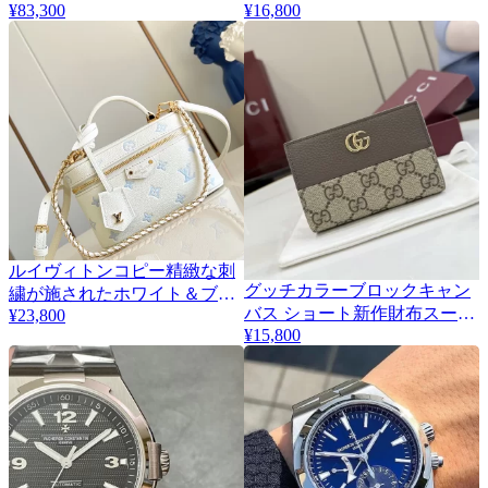
¥83,300
¥16,800
RM6702信用第一
通販長財布 834694
ルイヴィトンコピー精緻な刺
グッチカラーブロックキャン
繍が施されたホワイト＆ブル
3
バス ショート新作財布スーパ
¥23,800
ーのヴァニティケース
¥15,800
ーコピー 772738
M12427