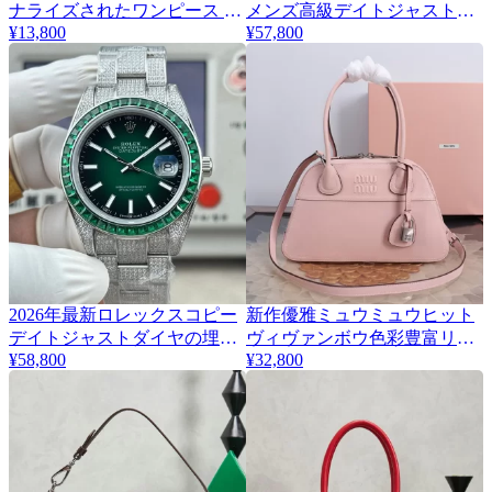
ナライズされたワンピース ラ
メンズ高級デイトジャスト
¥13,800
¥57,800
ージフレーム サングラス
126334-0033 VS工場
Z1165W
2026年最新ロレックスコピー
新作優雅ミュウミュウヒット
2
6
デイトジャストダイヤの埋め
ヴィヴァンボウ色彩豊富リン
¥58,800
¥32,800
込み腕時計 126300
グバッグ 5BB199