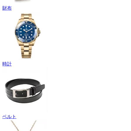
財布
時計
ベルト