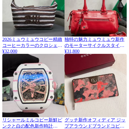
2026ミュウミュウコピー精緻
独特の魅力ミュウミュウ新作
2
5
コーヒーカラーのクロシェ編
のモーターサイクルスタイル
¥32,000
¥31,800
みランチバッグ 5NE841
ハンドバッグ 5BA332
リシャールミルコピー新鮮ピ
グッチ新作オフィディア ジッ
ンクと白の配色新作時計
プアラウンドブランドコピー