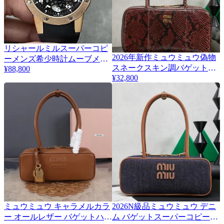
リシャールミルスーパーコピ
2026年新作ミュウミュウ偽物
ーメンズ希少時計ムーブメン
2
スネークスキン調バゲットハ
¥88,800
ト RM 63-01
¥32,800
ンドバッグ 5BB172
ミュウミュウ キャラメルカラ
2026N級品ミュウミュウ デニ
2
2
ー オールレザー バゲットハン
ム バゲットスーパーコピーハ