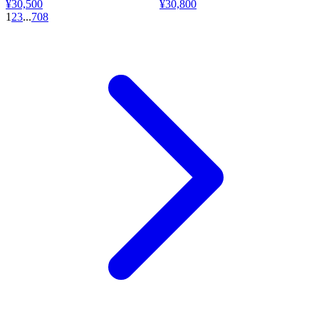
¥30,500
¥30,800
ドバッグ品質と絶妙 5BB173-2
ンドバッグ 5BB173-1
1
2
3
...
708