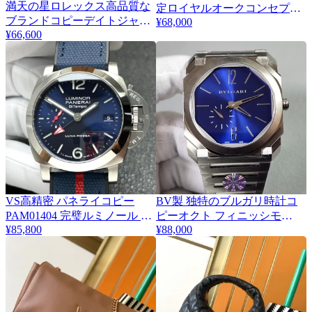
満天の星ロレックス高品質な
2
定ロイヤルオークコンセプト
ブランドコピーデイトジャス
¥68,000
トゥールビヨン
¥66,600
ト M126233-0049
26227BC.YY.D326CR.01
VS高精密 パネライコピー
BV製 独特のブルガリ時計コ
PAM01404 完璧ルミノール ク
ピーオクト フィニッシモ
¥85,800
¥88,000
アランタ好評腕時計
103431質保証