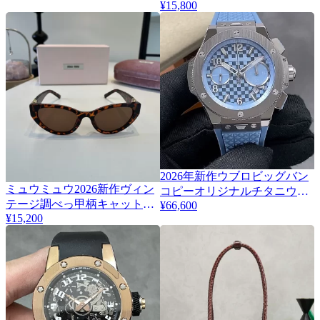
CT0299S
¥15,800
2026年新作ウブロビッグバン
ミュウミュウ2026新作ヴィン
4
コピーオリジナルチタニウム
テージ調べっ甲柄キャットア
¥66,600
コールブルー
¥15,200
イ・オーバルサングラス
431.NX.717B.RX
MU04WS