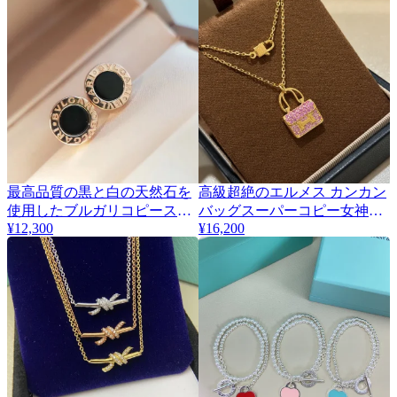
最高品質の黒と白の天然石を
高級超絶のエルメス カンカン
使用したブルガリコピースタ
バッグスーパーコピー女神ネ
¥12,300
¥16,200
ッドピアス 415094
ックレス実物 413067