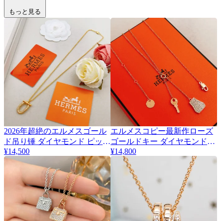
もっと見る
2026年超絶のエルメスゴール
エルメスコピー最新作ローズ
ド吊り锤 ダイヤモンド ピッグ
ゴールドキー ダイヤモンドロ
¥14,500
¥14,800
ノーズ偽物ネックレス 464770
ック優雅ネックレス 464769