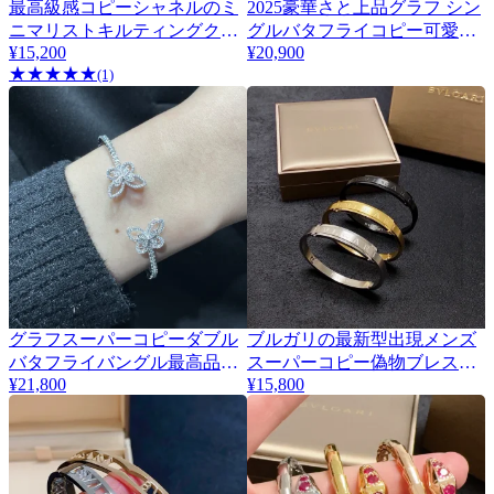
最高級感コピーシャネルのミ
2025豪華さと上品グラフ シン
ニマリストキルティングクリ
グルバタフライコピー可愛い
¥15,200
¥20,900
スタルイヤリング 440989
偽物ブレスレット 436341
★
★
★
★
★
(1)
グラフスーパーコピーダブル
ブルガリの最新型出現メンズ
バタフライバングル最高品質
スーパーコピー偽物ブレスレ
¥21,800
¥15,800
のキュービックジルコニア
ット 429406
436339