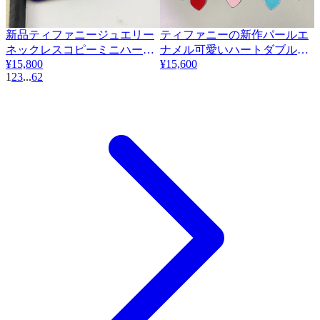
新品ティファニージュエリー
ティファニーの新作パールエ
ネックレスコピーミニハーフ
ナメル可愛いハートダブルサ
¥15,800
¥15,600
ダイヤモンドツイストロープ
ークルブレスレット 413070
1
2
3
...
62
ノット 413066