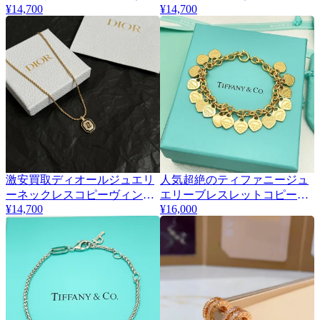
¥14,700
¥14,700
ンテージ真鍮素材 420730
ネックレス真鍮素材 420731
激安買取ディオールジュエリ
人気超絶のティファニージュ
ーネックレスコピーヴィンテ
エリーブレスレットコピーハ
¥14,700
¥16,000
ージ甘い気質 420732
ートゴールド 417691信用第一