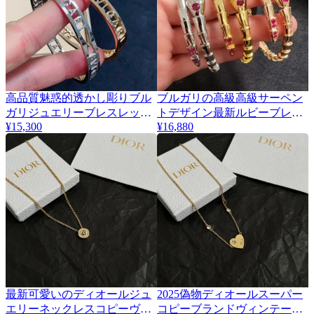
高品質魅惑的透かし彫りブル
ブルガリの高級高級サーペン
ガリジュエリーブレスレット
トデザイン最新ルビーブレス
¥15,300
¥16,880
コピー 429407激安買取
レットコピー 429408
最新可愛いのディオールジュ
2025偽物ディオールスーパー
エリーネックレスコピーヴィ
コピーブランドヴィンテージ