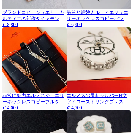
ブランドコピージュエリーカ
品質と絶妙カルティエジュエ
ルティエの新作ダイヤモンド
リーネックレスコピーパンサ
¥18,800
¥16,900
偽物ネックレス 447600
ー ゴールド 447910
非常に魅力エルメスジュエリ
エルメスの最新シルバーH文
ーネックレスコピーフルダイ
字ドローストリングブレスレ
¥14,600
¥14,500
ヤモンド 443261信用第一
ットコピー 445109