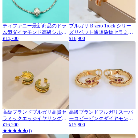
ティファニー最新商品のドラ
ブルガリ B.zero 1rock シリー
ム型ダイヤモンド高級シルバ
ズリベット通販偽物セラミッ
¥14,700
¥16,900
ーブレスレットコピー 417697
ク エッジ イヤリング 342101
高級ブランドブルガリ高貴セ
高級ブランドブルガリスーパ
ラミックエッジイヤリング
ーコピーピンクダイヤモンド
¥16,200
¥15,800
B.zero 1rockシリーズリベット
スネークイヤリング 382806
★
★
★
★
★
376825
(1)