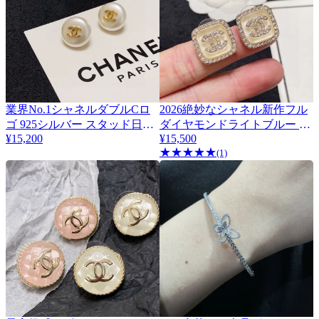
業界No.1シャネルダブルCロ
2026絶妙なシャネル新作フル
ゴ 925シルバー スタッド日本
ダイヤモンドライトブルー ス
¥15,200
¥15,500
最大級コピーピアス偽物
タッドコピージュエリーピア
★
★
★
★
★
440985
(1)
ス 440988