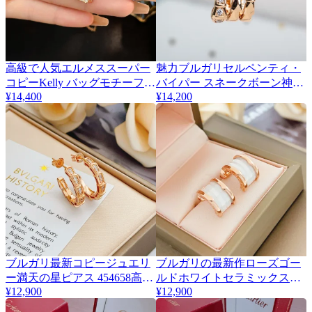
高級で人気エルメススーパー
魅力ブルガリセルペンティ・
コピーKelly バッグモチーフネ
バイパー スネークボーン神秘
¥14,400
¥14,200
ックレス 464807
的な蛇の姿ネックレス 464808
ブルガリ最新コピージュエリ
ブルガリの最新作ローズゴー
ー満天の星ピアス 454658高貴
ルドホワイトセラミックスリ
¥12,900
¥12,900
な気質
ムなウエストピアス 454661