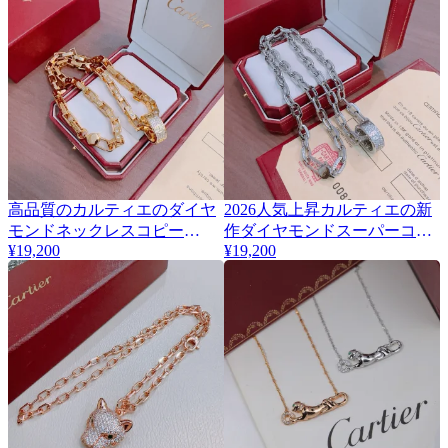
高品質のカルティエのダイヤ
2026人気上昇カルティエの新
モンドネックレスコピー
作ダイヤモンドスーパーコピ
¥19,200
¥19,200
446497最良の選択
ージュエリーネックレス
446498