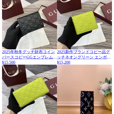
2025年秋冬グッチ財布コイン
2025新作ブランドコピー品グ
パースコピーGGエンブレムコ
ッチネオングリーン エンボス
¥15,500
¥15,200
レクション 847207
加工 二つ折り財布 835001