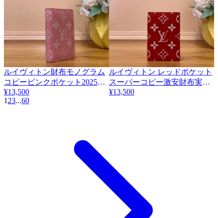
ルイヴィトン財布モノグラム
ルイヴィトン レッドポケット
コピーピンクポケット2025新
スーパーコピー激安財布実物
¥13,500
¥13,500
着入荷 M26072-1
写真100% M26072
1
2
3
...
60