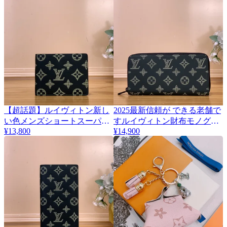
【超話題】ルイヴィトン新し
2025最新信頼が できる老舗で
い色メンズショートスーパー
すルイヴィトン財布モノグラ
¥13,800
¥14,900
コピー財布 M27150信用第一
ムコピージッピー 146444