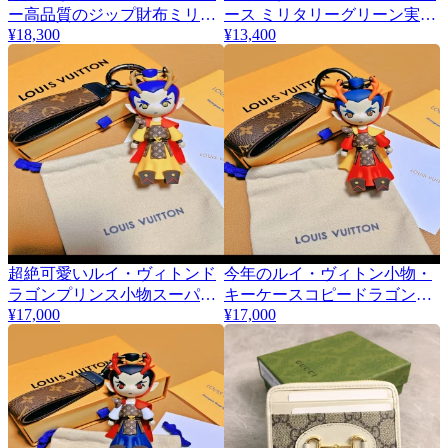
ー高品質のジップ財布ミリタ
ース ミリタリーグリーン実物
¥18,300
¥13,400
リーグリーン M27056
写真100% M27054
超絶可愛いルイ・ヴィトンド
今年のルイ・ヴィトン小物・
ラゴンプリンス小物スーパー
キーケースコピードラゴンプ
¥17,000
¥17,000
コピーキーホルダー 447648
リンスキーホルダーブランド
老舗 447649