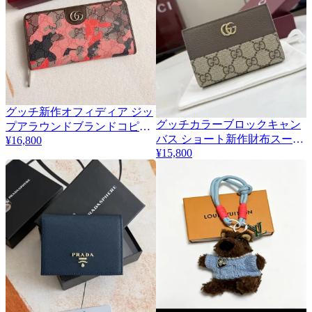
グッチ新作オフィディア ジッ
グッチカラーブロックキャン
プアラウンドブランドコピー
3
バス ショート新作財布スーパ
¥16,800
通販長財布 834694
¥15,800
ーコピー 772738