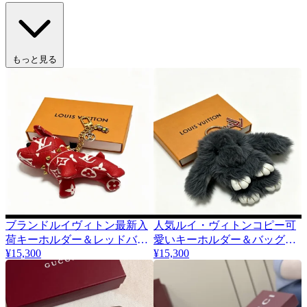
もっと見る
ブランドルイヴィトン最新入
人気ルイ・ヴィトンコピー可
荷キーホルダー＆レッドバッ
愛いキーホルダー＆バッグチ
¥15,300
¥15,300
グチャーム467814贈り物に最
ャーム 467817
適