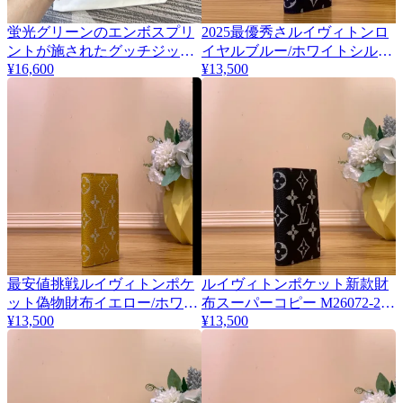
蛍光グリーンのエンボスプリ
2025最優秀さルイヴィトンロ
ントが施されたグッチジップ
イヤルブルー/ホワイトシルク
¥16,600
¥13,500
アラウンド長財布コピー
ポケット財布 M26072-4
835003
最安値挑戦ルイヴィトンポケ
ルイヴィトンポケット新款財
ット偽物財布イエロー/ホワイ
布スーパーコピー M26072-2信
¥13,500
¥13,500
ト シルクスクリーン M26072-
頼が できる老舗
3