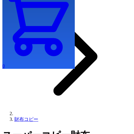
0
財布コピー