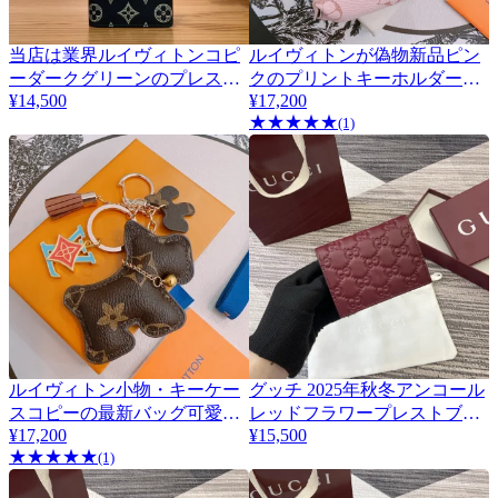
当店は業界ルイヴィトンコピ
ルイヴィトンが偽物新品ピン
ーダークグリーンのプレス加
クのプリントキーホルダーを
¥14,500
¥17,200
工マネー信頼されており財布
発売 424393
★
★
★
★
★
146446
(1)
ルイヴィトン小物・キーケー
グッチ 2025年秋冬アンコール
スコピーの最新バッグ可愛い
レッドフラワープレストブラ
¥17,200
¥15,500
チャームシリーズ 424395
ンド財布品質と安心 847208
★
★
★
★
★
(1)