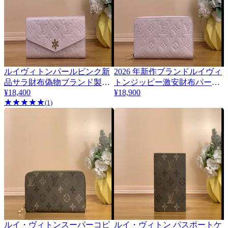
ルイヴィトンパールピンク新
2026 年新作ブランドルイヴィ
品サラ財布偽物ブランド製品
トンジッピー激安財布パール
m26521
¥18,400
¥18,900
ピンク m27122
★
★
★
★
★
(1)
ルイ・ヴィトンスーパーコピ
ルイ・ヴィトン パスポートケ