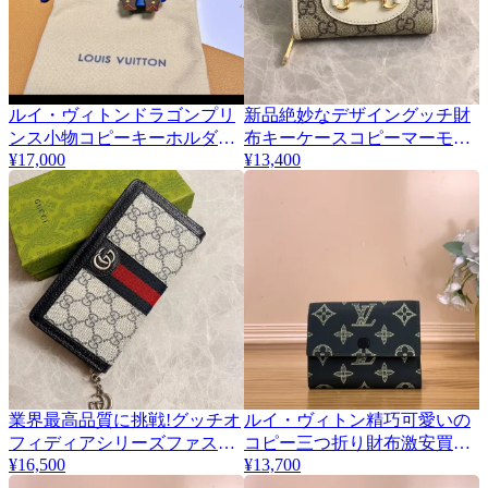
ルイ・ヴィトンドラゴンプリ
新品絶妙なデザイングッチ財
ンス小物コピーキーホルダー
布キーケースコピーマーモン
¥17,000
¥13,400
新年特別な贈り物 447650
トカードホルダー 658549
業界最高品質に挑戦!グッチオ
ルイ・ヴィトン精巧可愛いの
フィディアシリーズファスナ
コピー三つ折り財布激安買取
¥16,500
M14793
¥13,700
ー付き長財布 523154-1