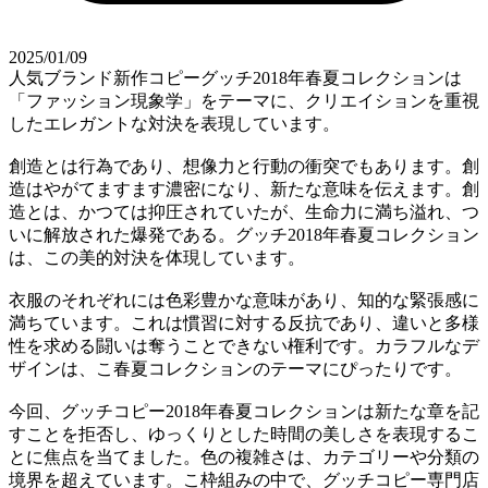
2025/01/09
人気ブランド新作コピーグッチ2018年春夏コレクションは
「ファッション現象学」をテーマに、クリエイションを重視
したエレガントな対決を表現しています。
創造とは行為であり、想像力と行動の衝突でもあります。創
造はやがてますます濃密になり、新たな意味を伝えます。創
造とは、かつては抑圧されていたが、生命力に満ち溢れ、つ
いに解放された爆発である。グッチ2018年春夏コレクション
は、この美的対決を体現しています。
衣服のそれぞれには色彩豊かな意味があり、知的な緊張感に
満ちています。これは慣習に対する反抗であり、違いと多様
性を求める闘いは奪うことできない権利です。カラフルなデ
ザインは、こ春夏コレクションのテーマにぴったりです。
今回、グッチコピー2018年春夏コレクションは新たな章を記
すことを拒否し、ゆっくりとした時間の美しさを表現するこ
とに焦点を当てました。色の複雑さは、カテゴリーや分類の
境界を超えています。こ枠組みの中で、グッチコピー専門店