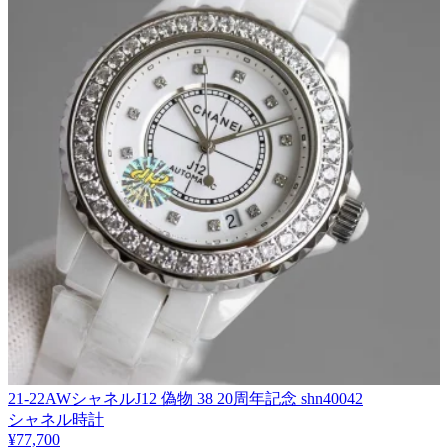
21-22AWシャネルJ12 偽物 38 20周年記念 shn40042
シャネル時計
¥77,700