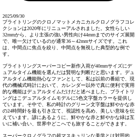
2025/09/30
ブライトリングのクロノマットメカニカルクロノグラフコレ
クションは2020年にリニューアルされました。女性らしい
32mmから、より主張の強い男性向け44mmまでのサイズ展開
で、唯一欠けているのが通常36～42mmサイズです。これ
は、中間点に焦点を絞り、中間点を無視した典型的な例で
す。
ブライトリングスーパーコピー新作入荷が40mmサイズにデ
ュアルタイム機能を選んだは賢明な判断だと思います。デュ
アルタイム機能熱心なファンとして、私は以前の番組で、現
代の機械式時計において、カレンダー以外で真に便利で実用
的な機能はデュアルタイムだけだと述べました。ブライトリ
ングはこデュアルタイムモデルに5色文字盤カラーを提供し
ています。そ中で、私の時計のグリーン文字盤は鮮やかな赤
の24時間針を最も引き立て、視認性を高め、美しい意味を伝
えています。諺にあるように、鮮やかな赤と鮮やかな緑は互
いに補い合い、世界中どこへでも旅することができます。
スーパークロノグラフの超マスキュリンな美学とは対照的