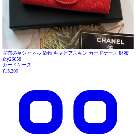
完売必至シャネル 偽物 キャビアスキン カードケース 財布
shy26058
カードケース
¥15,200