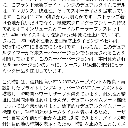
に、こブランド最新ブライトリングのデュアルタイムモデル
は、エレガンス、快適性、そしてスポーティさを追求してい
ます。これは11.77mm薄さからも明らかです。ストラップ着
け心地が良いだけでなく、機械式クロノグラフシリーズ特徴
であるオニオンリューズとニードルローラーブレスレット
が、40mmサイズをより洗練された印象に仕上げています。
さらに、200m防水性能と逆回転防止ダイビングベゼルは、
旅行中に水中に潜る方にも便利です。もちろん、このデュア
ルタイマーが将来スーパーバージョンでも発売されることを
期待しています。このスーパーバージョンは、本日発売され
た38mmバージョンのように、ケースより繊細な部分にセラ
ミック部品を採用しています。
この時計は、信頼性高いETA 2893-2ムーブメントを改良・再
設計したブライトリングキャリバー32 GMTムーブメントを
搭載し、42時間パワーリザーブを備えています。耐久性と精
度には疑問余地はありませんが、デュアルタイムゾーン機能
については不満があります。標準的なデュアルタイムゾーン
機能では、24時間針がホームタイムを表示するため、ユーザ
ーは自宅の午前か午後かを正確に判断できます。メインの時
針は目的地の時刻を表示するため、時計を止めることなくメ