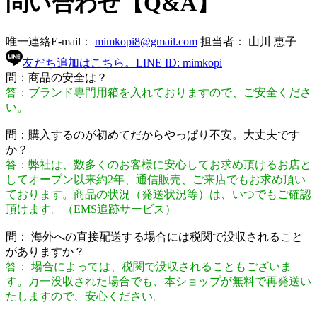
問い合わせ【Q&A】
唯一連絡E-mail：
mimkopi8@gmail.com
担当者： 山川 恵子
友だち追加はこちら。
LINE ID: mimkopi
問：商品の安全は？
答：ブランド専門用箱を入れておりますので、ご安全くださ
い。
問：購入するのが初めてだからやっぱり不安。大丈夫です
か？
答：弊社は、数多くのお客様に安心してお求め頂けるお店と
してオープン以来約2年、通信販売、ご来店でもお求め頂い
ております。商品の状況（発送状況等）は、いつでもご確認
頂けます。（EMS追跡サービス）
問： 海外への直接配送する場合には税関で没収されること
がありますか？
答： 場合によっては、税関で没収されることもございま
す。万一没収された場合でも、本ショップが無料で再発送い
たしますので、安心ください。