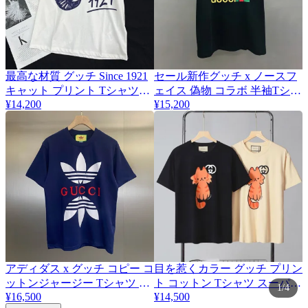
最高な材質 グッチ Since 1921
セール新作グッチ x ノースフ
キャット プリント Tシャツ
ェイス 偽物 コラボ 半袖Tシャ
guu43007
¥14,200
¥15,200
ツ guy30492
アディダス x グッチ コピー コ
目を惹くカラー グッチ プリン
ットンジャージー Tシャツ 半
ト コットン Tシャツ スーパー
1/4
¥16,500
¥14,500
袖 gun88889
コピー gua50728