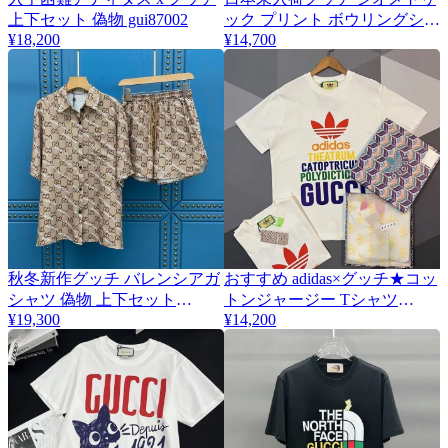
上下セット 偽物 gui87002
ック プリント ボウリングシャ
¥18,200
¥14,700
ツ コピー 上下セット
gus96467
秋冬新作グッチ バレンシアガ
おすすめ adidas×グッチ★コッ
シャツ 偽物 上下セット
トンジャージー Tシャツ
gum77077
¥19,300
guw27024
¥14,200