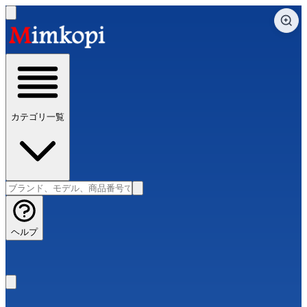
カテゴリ一覧
ヘルプ