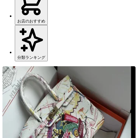
お店のおすすめ
分類ランキング