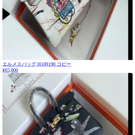
エルメスバッグ H109190 コピー
¥65,000