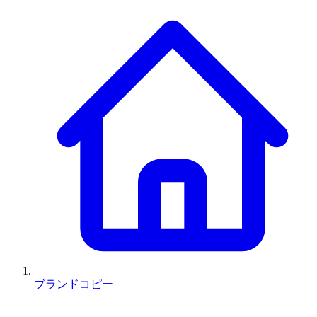
ブランドコピー