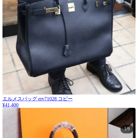
エルメスバッグ erv71028 コピー
¥41,400
1/9