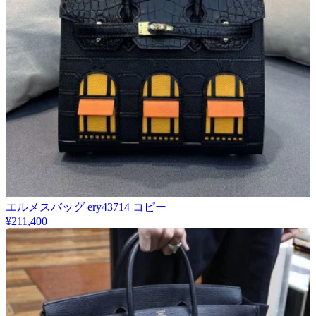
エルメスバッグ ery43714 コピー
¥211,400