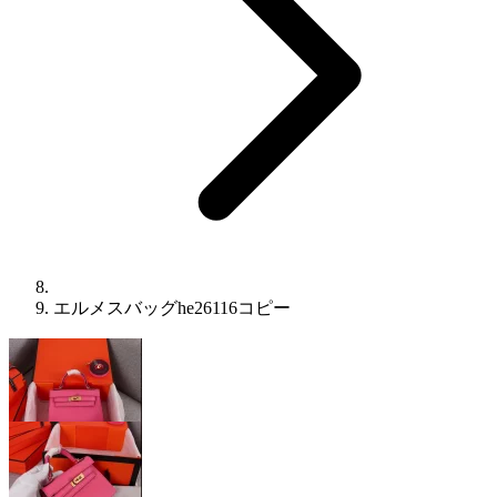
エルメスバッグhe26116コピー