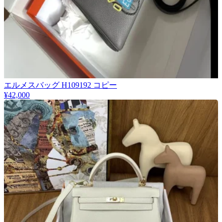
エルメスバッグ H109192 コピー
¥42,000