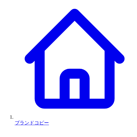
ブランドコピー