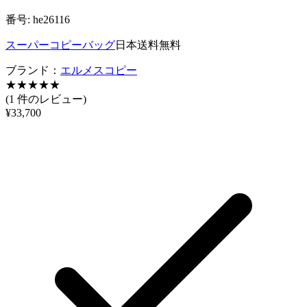
番号: he26116
スーパーコピーバッグ
日本送料無料
ブランド：
エルメスコピー
★
★
★
★
★
(1 件のレビュー)
¥33,700