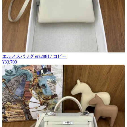
エルメスバッグ era28817 コピー
¥33,700