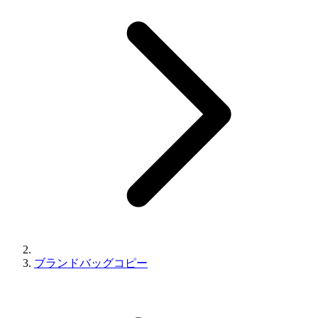
ブランドバッグコピー