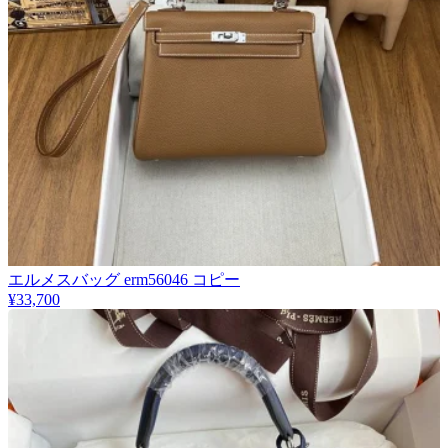
エルメスバッグ erm56046 コピー
¥33,700