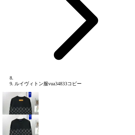
​ルイヴィトン服vua34833コピー