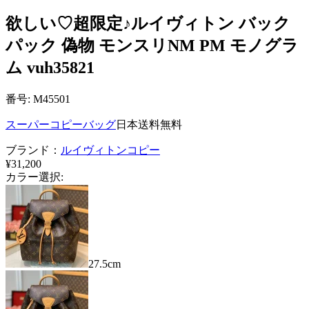
欲しい♡超限定♪ルイヴィトン バック
パック 偽物 モンスリNM PM モノグラ
ム vuh35821
番号: M45501
スーパーコピーバッグ
日本送料無料
ブランド：
ルイヴィトンコピー
¥31,200
カラー選択:
27.5cm