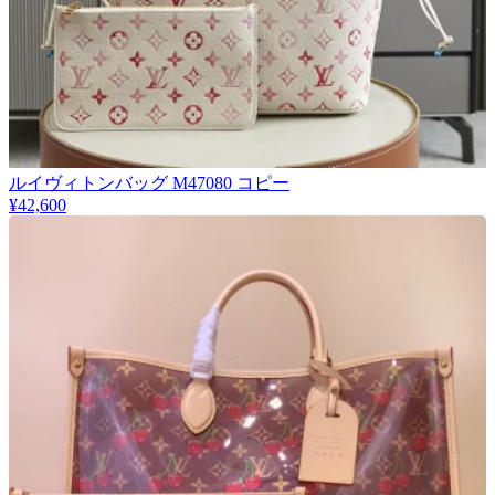
★
ルイヴィトンバッグ M47080 コピー
厳選
¥42,600