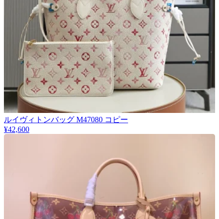
★
ルイヴィトンバッグ M47080 コピー
厳選
¥42,600