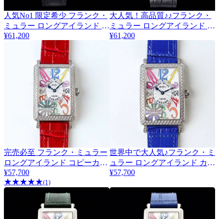
人気No1 限定希少 フランク・
大人気！高品質♪♪フランク・
ミュラー ロングアイランド 全
ミュラー ロングアイランド カ
¥61,200
¥61,200
面ダイヤ frg53361
ラードリームス frd65276
完売必至 フランク・ミュラー
世界中で大人気♪フランク・ミ
ロングアイランド コピーカラ
ュラー ロングアイランド カラ
¥57,700
¥57,700
ードリームスお洒落に♪
ードリームス 偽物N級品
★
★
★
★
★
frt80800
(1)
frw67470