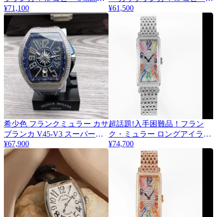
frs10027
¥71,100
55.3 mm fri49860
¥61,500
希少色 フランクミュラー カサ
超話題!入手困難品！フラン
ブランカ V45-V3 スーパーコ
ク・ミュラー ロングアイラン
¥67,900
¥74,700
ピーN級品 frz75027
ド 全面ダイヤ frb46267