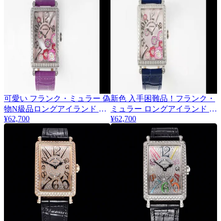
可愛い フランク・ミュラー 偽
新色 入手困難品！フランク・
物N級品ロングアイランド ダ
ミュラー ロングアイランド ダ
¥62,700
¥62,700
イヤモンドベゼル frz08598
イヤモンドベゼル frm53789