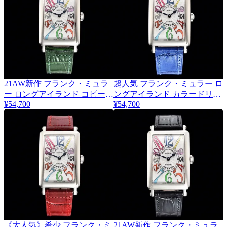
21AW新作 フランク・ミュラ
超人気 フランク・ミュラー ロ
ー ロングアイランド コピーカ
ングアイランド カラードリー
¥54,700
¥54,700
ラードリームス fre21607
ムス fri75934
《大人気》希少 フランク・ミ
21AW新作 フランク・ミュラ