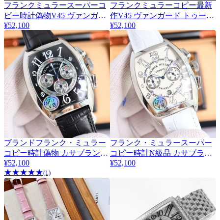
フランクミュラースーパーコ
フランクミュラーコピー最新
ピー時計偽物V45 ヴァンガー
作V45 ヴァンガード トゥール
¥52,100
¥52,100
ド トゥールビヨンシリーズ
ビヨンシリーズ 167089
167083
ブランドフランク・ミュラー
フランク・ミュラースーパー
コピー時計偽物 カサブランカ
コピー時計N級品 カサブラン
¥52,100
¥52,100
ワイン樽シリーズ FM25008
カ ワイン樽シリーズ FM25005
★
★
★
★
★
(1)