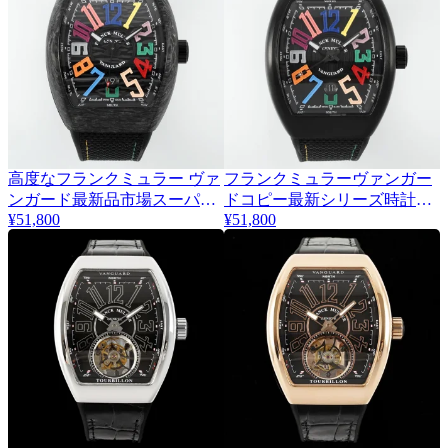
高度なフランクミュラー ヴァ
フランクミュラーヴァンガー
ンガード最新品市場スーパー
ドコピー最新シリーズ時計品
¥51,800
¥51,800
コピーシリーズ 175482
質が保証 175483