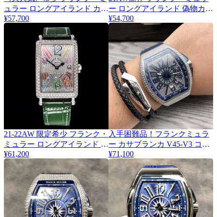
ュラー ロングアイランド カラ
ー ロングアイランド 偽物カラ
¥57,700
¥54,700
ードリームス frv83994
ードリームス frr71166
21-22AW 限定希少 フランク・
入手困難品！フランクミュラ
ミュラー ロングアイランド コ
ー カサブランカ V45-V3 コピ
¥61,200
¥71,100
ピーダイヤ frg07662
ー 超希少！ frd12697