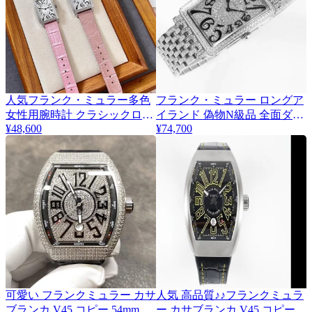
人気フランク・ミュラー多色
フランク・ミュラー ロングア
女性用腕時計 クラシックロン
イランド 偽物N級品 全面ダイ
¥48,600
¥74,700
グアイランドシリーズ
ヤ frx55023
FM400583
可愛い フランクミュラー カサ
人気 高品質♪♪フランクミュラ
ブランカ V45 コピー 54mm
ー カサブランカ V45 コピー