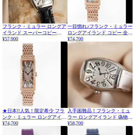
フランク・ミュラー ロングア
一目惚れ♪フランク・ミュラー
イランド スーパーコピー
ロングアイランド コピー 全面
frq20695
¥57,900
¥74,700
ダイヤ 超人気 frg59287
★日本!!人気！限定希少 フラ
入手困難品！フランク・ミュ
ンク・ミュラー ロングアイラ
ラー ロングアイランド 偽物
¥74,700
frc53084
¥58,700
ンド 全面ダイヤ frc36163