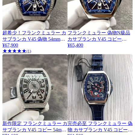
超希少！フランクミュラー カ
フランクミュラー 偽物N級品
サブランカ V45 偽物 54mm
カサブランカ V45 コピー
frd01186
¥67,900
¥65,400
54mm 日本未入荷 frf12557
★
★
★
★
★
(1)
新作限定 フランクミュラー カ
完売必至 フランクミュラー 偽
サブランカ V45 コピー 54mm
物 カサブランカ V45 コピー