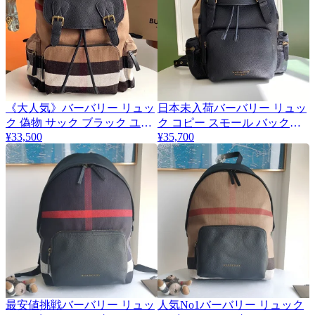
《大人気》バーバリー リュッ
日本未入荷バーバリー リュッ
ク 偽物 サック ブラック ユニ
ク コピー スモール バックパ
¥33,500
¥35,700
セックス Bak39907
ック Bam90911
最安値挑戦バーバリー リュッ
人気No1バーバリー リュック