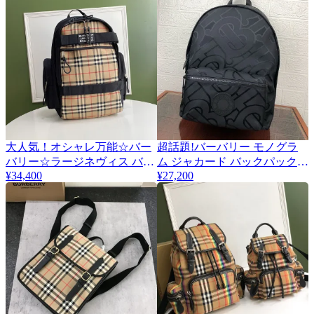
大人気！オシャレ万能☆バー
超話題!バーバリー モノグラ
バリー☆ラージネヴィス バッ
ム ジャカード バックパック
¥34,400
¥27,200
クパック偽物 80235691
コピー★ 80463781