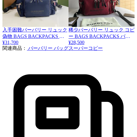
入手困難バーバリー リュック
稀少バーバリー リュック コピ
偽物 BAGS BACKPACKS バ
ー BAGS BACKPACKS バッ
¥31,700
¥28,500
ックパックス Bag93614
クパックス Bae44730
関連商品：
バーバリー バッグスーパーコピー