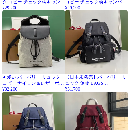
ク コピー チェック柄キャンバ
コピー チェック柄キャンバス
¥29,200
¥29,200
ス麻 レザーリュック
麻 レザーリュック 40333971
Bab04295
可愛い バーバリー リュック
【日本未発売】バーバリー リ
コピー ナイロン＆レザーポケ
ュック 偽物 BAGS
¥32,200
¥31,700
ットバックパック Baq08067
BACKPACKS バックパックス
Bam44640