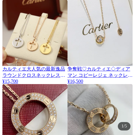
カルティエ大人気の最新逸品
争奪戦♡カルティエ◇ディア
ラウンドクロスネックレスコ
マン コピーレジェ ネックレス
¥15,700
kaz92550
¥16,500
ピー 386481
1/5