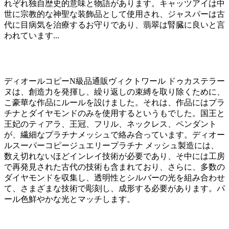
れぞれ独自歴史的意味と物語があります。キャッツアイは中
世に宗教的な神聖な装飾品として使用され、ジャスパーは古
代に目病気を治療するお守りであり、翡翠は腎臓に良いと言
われています...
ディオールコピーN級品通販ヴィクトワール ドゥカステラー
ヌは、創造力を発揮し、繰り返しの束縛を取り除くために、
こ豪華な作品にルールを設けました。それは、作品にはプラ
チナとダイヤモンドのみを使用するというもでした。国王と
王妃のティアラ、王冠、フリル、ネックレス、ペンダント
が、繊細なプラチナメッシュで絡み合っています。ディオー
ルスーパーコピージュエリープラチナ メッシュ製造には、
数え切れないほどインレイ技術が必要であり、そ中には工房
で再発見された古代の技術も含まれており、さらに、多数の
ダイヤモンドを収集し、透明性とシルバーの光を組み合わせ
て、さまざまな技術で彫刻し、成形する必要があります。パ
ール色鮮やかな光とマッチします。