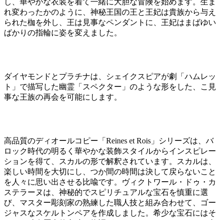
し、華やかな衣装を着て一緒に大胆な冒険を始めます。生ま
れ変わったかのように、神秘王国の王と王妃は貴族から与え
られた枷を外し、王は見事なペンダントに、王妃はまばゆい
ばかりの指輪に姿を変えました。
ダイヤモンドとプラチナは、シェイクスピアが劇「ハムレッ
ト」で描写した幽霊「スペクター」のような形をした、こ見
事な王族の再会を可能にします。
高品質のディオールコピー「Reines et Rois」シリーズは、バ
ロック時代の明るく華やかな装飾スタイルからインスピレー
ションを得て、スカルの形で解釈されています。スカルは、
楽しい時間を大切にし、つか間の時間は決して戻らないこと
を人々に思い出させる比喩です。ヴィクトワール・ドゥ・カ
ステラーヌは、神秘的でスピリチュアルな宝石を慎重に選
び、マスター彫刻家の熟練した職人技と組み合わせて、ゴー
ジャスなスケルトンペアを作成しました。希少な宝石にはそ