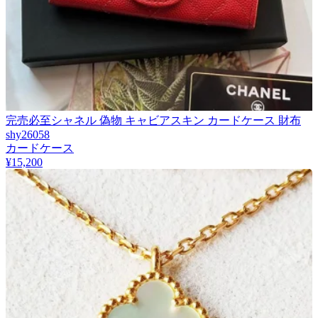
完売必至シャネル 偽物 キャビアスキン カードケース 財布
shy26058
カードケース
¥15,200