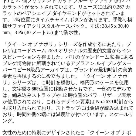
ト) と 27 個ブリリアント カット ブルー サファイア (約 2.77
カラット) がセットされています。リューズには約 0.267 カ
ラットのペアシェイプ ダイヤモンドがセットされていま
す。 2時位置にタイムチャイムボタンがあります。手彫り模
様サファイアクリスタルケースバック。寸法: 38.45 x 30.40
mm、3 Pa (30 メートル) まで防水性。
「クイーン オブ ナポリ」シリーズを作成するにあたり、ブ
レゲはコードネーム 2639 オリジナルの歴史的文書からイン
スピレーションを得ました。パリのヴァンドーム広場にある
ブレゲ博物館に所蔵されているアブラアン-ルイ ブレゲスー
パーコピーN級品アーカイブは、ブランドが最初時計の美的
要素を再現するのに役立ちました。 「クイーン オブ ナポ
リ」シリーズは、こ時計を模倣し、楕円形のケースを使用
し、文字盤を6時位置に移動させたもです。一部のモデルで
は、編み込みストラップや 12 時位置のパワーリザーブ表示
が使用されており、これらデザイン要素は No.2639 時計から
も取り入れられており、ストラップには金線が編み込まれて
おり、時間外側の端には温度計が付いています。スケールリ
ング。
女性のために特別にデザインされたこ「クイーン オブ ナポ