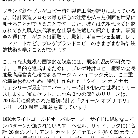
ブランド新作ブレゲコピー時計製造工房が誇りに思っている
は、時計製造プロセス最も細心の注意を払った側面を世界に
見せることができることです。また、彼らは先祖代々受け継
がれてきた職人技代表的な仕事も厳選して紹介します。展覧
会を通じて、ゲストは面取り、彫刻、ギョーシェ装飾、レリ
ーフアートなど、ブレゲブランドコピーのさまざまな時計装
飾技術を学ぶことができます。
こような大規模な国際的な祝宴には、限定商品が不可欠で
す。こ目的を達成するために、ブレゲ時計コピー産業の会長
兼最高経営責任者であるマーク A. ハイエック氏は、こ二重
の幸福お祝いために特別に作られた「クイーン オブ ナポ
リ」シリーズ最新アニバーサリー時計を初めて世界にリリー
スします。宝石セット。これら 2 つの傑作のリリースは、
200 年前に発売された最初時計と「クイーン オブ ナポリ」
シリーズ10 周年に敬意を表しています。
18Kホワイトゴールドオーバルケース、サイドに絶妙なコイ
ンパターンが施されています。ベゼル、サイド、ラグには合
計 28 個のブリリアント カット ダイヤモンド (約 0.89 カラッ