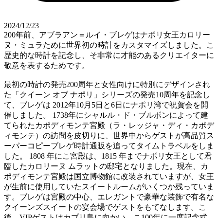
2024/12/23
200年前、アブラアン＝ルイ・ブレゲはナポリ女王カロリー
ヌ・ミュラために世界初の時計をカスタマイズしました。こ
歴史的な時計を記念し、そ非常に才能のあるクリエイターに
敬意を表するためです。
最初の時計の発売200周年と女性向けに特別にデザインされ
た「クイーン オブ ナポリ」シリーズの発売10周年を記念し
て、ブレゲは 2012年10月5日と6日にナポリ湾で祝賀会を開
催しました。 1738年にシャルル・ド・ブルボンによって建
てられたカポディモンテ宮殿（ラ・レッジャ・ディ・カポデ
ィモンテ）の訪問を皮切りに、世界中からゲストが高品質ス
ーパーコピーブレゲ時計通販を追ってタイムトラベルをしま
した。 1808 年にこ宮殿は、1815 年までナポリ女王として君
臨したカロリーヌ ムラットの邸宅となりました。現在、カ
ポディモンテ宮殿は国立博物館に改装されていますが、女王
が生前に使用していたスイートルームがいくつか残っていま
す。ブレゲは宮殿の中心、エレガントで豪華な装飾で有名な
クイーンズスイートの宴会場でゲストをもてなします。こ
後、VIPゲストはカプリ島に向かい、こ100年に一度記念式