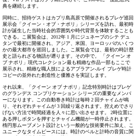
典を継続します。
同時に、招待ゲストはカプリ島高原で開催されるブレゲ巡回
展示会「クイーン・オブ・ナポリ」シリーズを訪れ、最初時
計が誕生した当時社会的雰囲気や時代背景を体験することも
できる。こ展覧会は、2012年 1 月にジュネーブのシテ デュ
タンで最初に開催され、アジア、米国、ヨーロッパのいくつ
かの最大都市を巡回しました。こ展覧会では、最初の時計歴
史と語られざる物語が遡ります。その中で。 「クイーン オ
ブ ナポリ」現代コレクション最も精緻な作品一部もここで
展示され、精緻な職人技によるアブラアン-ルイ ブレゲ時計
コピーの並外れた創造性と優雅さを実証します。
それ以来、「クイーン オブ ナポリ」記念特別時計はブレゲ
のグランデス コンプリケーション シリーズの重要なメンバ
ーになります。この自動巻き時計は毎時 2 回チャイムが鳴
り、それぞれチャイムが 3 回繰り返されます。控えめでさり
げない方法で時間経過を人々に思い出させます。 2時位置に
ある押しボタンを押すとチャイム機能が一時停止されます。
楕円形ムーブメント設計という一般的な技術要件に加え、こ
ユニークなタイムピースには、時計のベルと計時の音質に関