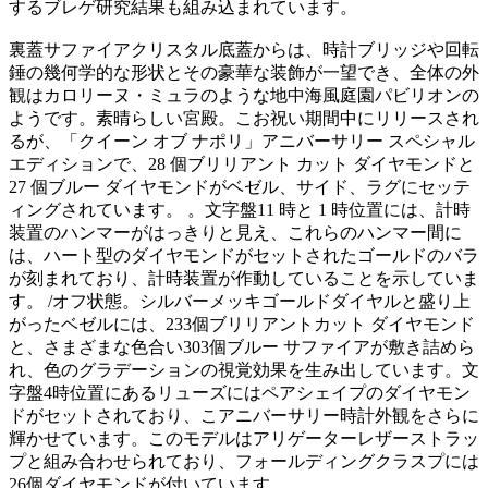
するブレゲ研究結果も組み込まれています。
裏蓋サファイアクリスタル底蓋からは、時計ブリッジや回転
錘の幾何学的な形状とその豪華な装飾が一望でき、全体の外
観はカロリーヌ・ミュラのような地中海風庭園パビリオンの
ようです。素晴らしい宮殿。こお祝い期間中にリリースされ
るが、「クイーン オブ ナポリ」アニバーサリー スペシャル
エディションで、28 個ブリリアント カット ダイヤモンドと
27 個ブルー ダイヤモンドがベゼル、サイド、ラグにセッテ
ィングされています。 。文字盤11 時と 1 時位置には、計時
装置のハンマーがはっきりと見え、これらのハンマー間に
は、ハート型のダイヤモンドがセットされたゴールドのバラ
が刻まれており、計時装置が作動していることを示していま
す。 /オフ状態。シルバーメッキゴールドダイヤルと盛り上
がったベゼルには、233個ブリリアントカット ダイヤモンド
と、さまざまな色合い303個ブルー サファイアが敷き詰めら
れ、色のグラデーションの視覚効果を生み出しています。文
字盤4時位置にあるリューズにはペアシェイプのダイヤモン
ドがセットされており、こアニバーサリー時計外観をさらに
輝かせています。このモデルはアリゲーターレザーストラッ
プと組み合わせられており、フォールディングクラスプには
26個ダイヤモンドが付いています。