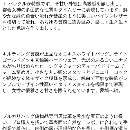
ト バックルが特徴です。そ甘い外観は高級感を醸し出し、
都会女神の多面的な性質をタイムリーに表現しています。鮮
やかな緑の色合い流れが彗星のように美しいパイソンレザー
を横切って流れ、あらゆる質感に染み込み、楽しく生き生き
とした色調を作り出します。
キルティング質感が上品なオニキスホワイトバッグ。ライト
ゴールドメッキ真鍮製ハードウェア。光沢のある白いエナメ
ルがちりばめられた、シグネチャーのディーバ ドリーム チ
ャーム留め具。小さな丸い頭のスタッドとジュエリーロック
が絶妙な立体モザイク模様を形成し、純白で巧妙な装飾がシ
ンプルでデザイン性高いイタリアスタイルを極限まで表現
し、女性の優雅さと甘さを際立たせています。夢城へ鍵。
ブルガリバッグ偽物品専門店は革を希少な宝石のように扱
い、プロ職人を招いて革表面の自然な「シボ」に合わせて手
作業で着色し、内側の層が理想的な色を呈し、外側層が滑ら