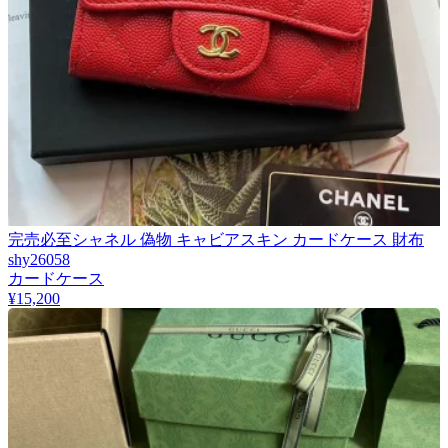
完売必至シャネル 偽物 キャビアスキン カードケース 財布
shy26058
カードケース
¥15,200