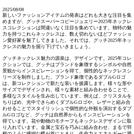
2025/08/08
新しいファッションアイテムの発表はどれも大きな注目を集
めますが、グッチスーパーコピージュエリー2025年ネックレ
スコレクションは間違いなく注目を集めています。独特の魅
力を持つこれらネックレスは、数え切れないほどファッショ
ン愛好家を魅了してきました。それでは、グッチ2025年ネッ
クレスの魅力を掘り下げていきましょう。
グッチネックレス魅力の源泉は、デザインです。2025年コレ
クションでは、グッチはブランドを象徴するシンボルや自然
景観からインスピレーションを得て、個性的なネックレスシ
リーズを制作しました。ブランド象徴であるダブルGロゴ
は、新コレクションで新たな装いを披露します。様々な形や
サイズでデザインされ、様々な素材と組み合わせることで、
多様なスタイルを生み出しています。例えば、クリスタルを
ちりばめ、光中できらめくダブルGロゴや、レザーと組み合
わせることでスタイリッシュで個性的な外観を演出するダブ
ルGロゴなど、グッチは自然界からもインスピレーションを
得ています。花や動物のモチーフもネックレスデザインに取
り入れています。金属と宝石を巧みに組み合わせ、まるで羽
根のように繊細な蝶が首にとまり、生命力とエネルギーに満