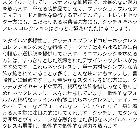
スタイル、そしてリーズナブルな価格帯で、比類のない魅力
を放ちます。単なる装飾品ではなく、ファッショナブルなア
ティテュードと個性を象徴するアイテムです。トレンドセッ
ター方にも、こだわりある消費者の方にも、グッチ2025ネッ
クレス コレクションはきっとご満足いただけるでしょう。
スタイルの多様性は、グッチ2025ブランドコピーネックレス
コレクションの大きな特徴です。グッチはあらゆる好みに合
う幅広い選択肢を提供しています。ミニマルシックを求める
方には、すっきりとした洗練されたデザインネックレスがお
すすめです。これらネックレスは、単一素材やシンプルな装
飾が施されていることが多く、どんな装いにもマッチし、普
段使いに最適です。より華やかなスタイルを好む方には、グ
ッチがダイヤモンドや宝石、精巧な装飾を惜しみなく散りば
めたネックレスシリーズをご用意しています。個性的なフォ
ルムと精巧なデザインが特徴これらネックレスは、ディナー
やパーティーなどフォーマルなシーンにぴったりで、身に着
ける人を常に注目の的にしてくれます。グッチは、モダンな
雰囲気とヴィンテージ感を融合させた多様なスタイルのネッ
クレスも展開し、個性的で個性的な魅力を放ちます。