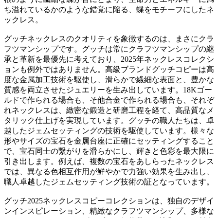
ち溢れているかのような錯覚に陥る、蝶をモチーフにしたネ
ックレス。
グッチネックレスのクオリティを象徴するのは、まさにクラ
フツマンシップです。グッチは常にクラフツマンシップの継
承と革新を最優先に考えており、2025年ネックレスコレクシ
ョンも例外ではありません。高級ブランドグッチコピーは高
度な金属加工技術を駆使し、滑らかで繊細な表面と、豊かな
質感を両立させたジュエリーを生み出しています。18Kゴー
ルドで作られる場合も、そ他合金で作られる場合も、それぞ
れネックレスは、緻密な鍛造と研磨工程を経て、高品質なメ
タリック仕上げを実現しています。グッチの職人たちは、卓
越したジェムセッティングの技術を駆使しています。様々な
形やサイズの宝石を金属台座に正確にセッティングすること
で、宝石同士の繋がりを滑らかにし、輝きと色彩を最大限に
引き出します。例えば、複数の宝石をあしらったネックレス
では、異なる色相互作用が鮮やかで力強い効果を生み出し、
職人卓越したジェムセッティング技術の証となっています。
グッチ2025ネックレスコピーコレクションは、独自のデザイ
ンインスピレーション、精緻なクラフツマンシップ、多様な