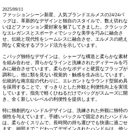
2025/09/11
ファッションシーン新星、人気ブランドエルメスの24/24バ
ッグは、革新的なデザインと独自のスタイルで、数え切れな
いほどファッション愛好家を魅了してきました。クラシック
なエレガンスとスポーティでシックな美学を巧みに融合さ
せ、伝統と現代性をシームレスに融合させ、エルメスの絶え
間なく変化するブランド活力を示しています。
こバッグ独特なデザインは、シャープな構造と柔らかな素材
を組み合わせ、滑らかなラインと洗練されたディテールを巧
みに融合させています。柔らかなボディと硬質なフラップが
調和し、他に類を見ない視覚的・触感を生み出しています。
伝統的な南京錠の代わりに、エレガントなラウンド型留め具
を採用することで、すっきりとした外観と利便性向上を実現
しています。指先で軽くひねるだけでバッグがスムーズに開
き、全く新しいレベルの利便性を提供します。
特に独創的なハンドルデザインは、洗練された外観に独特の
個性を与えています。手縫いバックルで固定されたハンドル
は、柔らかくスリムで、長時間の持ち運びでも快適に過ごせ
ます。細部までこだわってデザインされたハンドルは、他シ