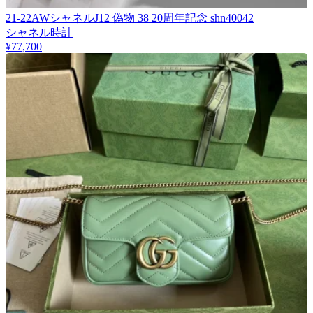
21-22AWシャネルJ12 偽物 38 20周年記念 shn40042
シャネル時計
¥77,700