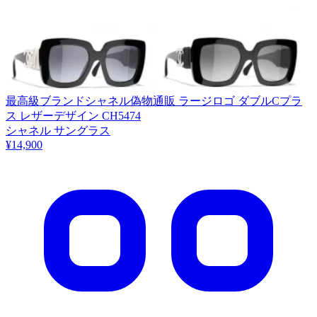
最高級ブランドシャネル偽物通販 ラージロゴ ダブルCプラ
ス レザーデザイン CH5474
シャネル サングラス
¥14,900