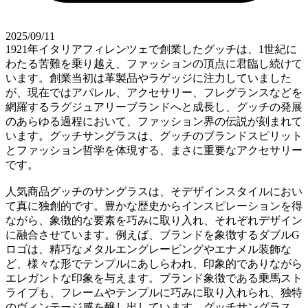
2025/09/11
1921年イタリアフィレンツェで創業したグッチは、1世紀に
わたる苦難を乗り越え、ファッションの頂点に君臨し続けて
います。創業当初は革製品やラゲッジに注力していました
が、現在ではアパレル、アクセサリー、フレグランスなどを
網羅するラグジュアリーブランドへと成長し、グッチの発展
のあらゆる過程において、ファッション界の伝説が刻まれて
います。グッチサングラスは、グッチのブランドスピリット
とファッション哲学を体現する、まさに重要なアクセサリー
です。
人気商品グッチのサングラスは、そデザインスタイルにおい
て真に独創的です。豊かな歴史からインスピレーションを得
ながら、象徴的な要素を巧みに取り入れ、それぞれデザイン
に融合させています。例えば、ブランドを象徴するダブルG
ロゴは、精巧なメタルエングレービングやエナメル装飾な
ど、様々な形でテンプルにあしらわれ、印象的でありながら
エレガントな印象を与えます。ブランド象徴である乗馬スト
ライプも、フレームやテンプルに巧みに取り入れられ、独特
のヴィンテージ感を醸し出しています。グッチサングラス