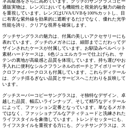
ネ高級感をさらに高めています。グッチのサングラスコピー
通販実物は、レンズにおいても機能性と視覚的な魅力の融合
を重視しています。レンズはUVA/UVBを100%カットし、目
に有害な紫外線を効果的に遮断するだけでなく、優れた光学
性能を誇り、クリアな視界を確保します。
グッチサングラスの魅力は、付属の美しいアクセサリーにも
表れています。グッチのメガネには、細部までこだわってデ
ザインされたケースが付属しています。お馴染みベルベット
素材ハードケースは、6色ジュエルカラーで仕上げられ、サ
テンの裏地が高級感と品質を体現しています。持ち運びやお
手入れに便利なシルクフランネルのポーチとアイボリーマイ
クロファイバークロスも付属しています。これらディテール
は、グッチ揺るぎない品質とサービスへこだわりを反映して
います。
グッチスーパーコピーサングラスは、そ独特なデザイン、卓
越した品質、幅広いラインナップ、そして精巧なディテール
によって、ファッション定番となっています。単なるメガネ
ではなく、ファッショナブルなアティテュードと洗練された
ライフスタイルを象徴しています。トレンドセッターにも、
ライフスタイルを重視する方にも、グッチサングラスは、ス