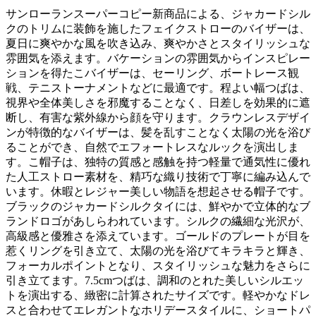
サンローランスーパーコピー新商品による、ジャカードシル
クのトリムに装飾を施したフェイクストローのバイザーは、
夏日に爽やかな風を吹き込み、爽やかさとスタイリッシュな
雰囲気を添えます。バケーションの雰囲気からインスピレー
ションを得たこバイザーは、セーリング、ボートレース観
戦、テニストーナメントなどに最適です。程よい幅つばは、
視界や全体美しさを邪魔することなく、日差しを効果的に遮
断し、有害な紫外線から顔を守ります。クラウンレスデザイ
ンが特徴的なバイザーは、髪を乱すことなく太陽の光を浴び
ることができ、自然でエフォートレスなルックを演出しま
す。こ帽子は、独特の質感と感触を持つ軽量で通気性に優れ
た人工ストロー素材を、精巧な織り技術で丁寧に編み込んで
います。休暇とレジャー美しい物語を想起させる帽子です。
ブラックのジャカードシルクタイには、鮮やかで立体的なブ
ランドロゴがあしらわれています。シルクの繊細な光沢が、
高級感と優雅さを添えています。ゴールドのプレートが目を
惹くリングを引き立て、太陽の光を浴びてキラキラと輝き、
フォーカルポイントとなり、スタイリッシュな魅力をさらに
引き立てます。7.5cmつばは、調和のとれた美しいシルエッ
トを演出する、緻密に計算されたサイズです。軽やかなドレ
スと合わせてエレガントなホリデースタイルに、ショートパ