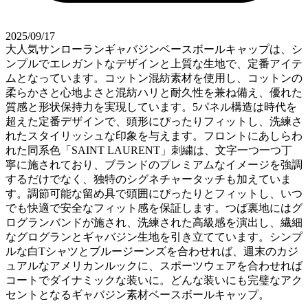
2025/09/17
大人気サンローランギャバジンベースボールキャップは、シ
ンプルでエレガントなデザインと上質な生地で、定番アイテ
ムとなっています。コットン混紡素材を使用し、コットンの
柔らかさと心地よさと混紡ハリと耐久性を兼ね備え、優れた
質感と形状保持力を実現しています。5パネル構造は時代を
超えた定番デザインで、頭形にぴったりフィットし、洗練さ
れたスタイリッシュな印象を与えます。フロントにあしらわ
れた同系色「SAINT LAURENT」刺繍は、文字一つ一つ丁
寧に施されており、ブランドのプレミアムなイメージを強調
するだけでなく、独特のシグネチャータッチも加えていま
す。調節可能な留め具で頭囲にぴったりとフィットし、いつ
でも快適で安全なフィット感を保証します。つば裏地にはグ
ログランバンドが施され、洗練された高級感を演出し、繊細
なグログランとギャバジン生地を引き立てています。シンプ
ルな白Tシャツとブルージーンズを合わせれば、週末のカジ
ュアルなアメリカンルックに、スポーツウェアを合わせれば
コートでダイナミックな装いに。どんな装いにも完璧なアク
セントとなるギャバジン素材ベースボールキャップ。