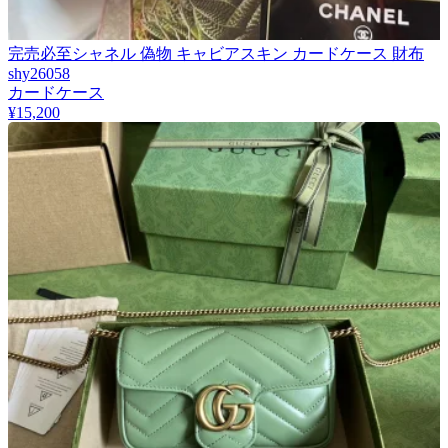
完売必至シャネル 偽物 キャビアスキン カードケース 財布
shy26058
カードケース
¥15,200