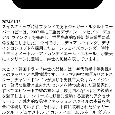
2024/01/15
スイスのトップ時計ブランドであるジャガー・ルクルトスー
パーコピーは、2007 年に二重翼デザイン コンセプト「デュ
アル ウィング」を発表し、世界先進的な時計製造業界に革
命を起こしました。 今日では、「デュアルウィング」デザ
インコンセプトを採用したムーンフェイズカレンダー時計
「デュオメートル・ア・カンティエーム・ルネール」が優美
にスクリーンに登場し、紳士の風格を表しています。
大ヒット韓国ドラマ「紳士の品格」は、40代前半中年男性4
人のキャリアと恋愛物語です。 ドラマの中で韓国Aリストス
ター、チャン・ドンゴンが演じる男性主人公キム・ドジン
は、贅沢な生活と並外れたセンスを持つ成功した建築家だ。
すべてエピソードで彼の衣装は、数え切れないほどの視聴者
を魅了します。 シリーズに頻繁に登場する重要なアクセサ
リーは、こ魅力的な男性ファッション スタイルの本質を完
全に体現しています。それは、手首に装着されたジャガー・
ルクルト デュオメトル ア カンティエーム ルネール ダブル