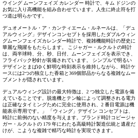
ウイング ムーンフェイズ カレンダー 時計で、キム ドジンの
お気に入り高機能を組み合わせています。人生に終止符を打
つ道は明らかです。
デュオメートル・ア・カンティエーム・ルネールは、「デュ
アルウィング」デザインコンセプトを採用したダブルウィン
グムーンフェイズカレンダー時計で、複雑機能時計の歴史に
華麗な飛躍をもたらします。 こジャガー・ルクルトの時計
は、両半球時、分、秒、日付、ムーンフェイズを表示でき、
フライバック秒針が装備されています。 シンプルで明るい
デザインとまばゆく鮮明な時刻表示を維持しながら、時計ケ
ースには2つの独立した香箱と369個部品からなる複雑なムー
ブメントが隠されています。
デュアルウィング設計の最大特徴は、2 つ独立した電源を備
えていることです。脱進機とテン輪によって調整される電力
は正確なタイミングために完全に使用され、2 番目電源は機
能表示専用です。」 「ウィング」デザイン コンセプトは、
時計に前例のない精度を与えます。ブランド時計コピージャ
ガー・ルクルトの 179 年にわたる高級時計製造伝統と遺産だ
けが、こような複雑で精巧な時計を実現できます。