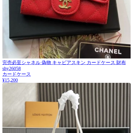
完売必至シャネル 偽物 キャビアスキン カードケース 財布
shy26058
カードケース
¥15,200