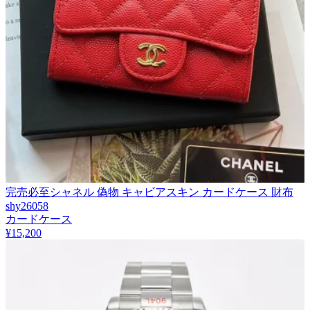
完売必至シャネル 偽物 キャビアスキン カードケース 財布
shy26058
カードケース
¥15,200