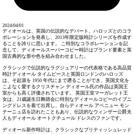
2024/04/01
ディオールは、英国の伝説的なデパート、ハロッズとのコラ
ボレーションを発表し、2013年限定版時計シリーズを作成す
ることを誇りに思います。 こ特別なコラボレーションを記
念して、ディオールスーパーコピー時計はブランド要素と英
国古典的な形や色を組み合わせました。
クラシックで伝説的なラグジュアリーの代表格である高品質
時計ディオール タイムピースと英国ロンドンのハロッズ
は、そ起源を 1950 年代にまで遡ることができ、英国文化を
こよなく愛するクリスチャン ディオール氏の作品は英国王
室からも高く評価されています。 英国王室マーガレット王
女は、21歳誕生日舞踏会に特別なディオールコピーのイブニ
ングドレスを着て出席し、自らディオール アベニュー モン
テーニュ店を訪れたこともあり、伝説的なウィンザー公爵夫
人もディオール オートクチュール ドレスのファンです。
ディオール新作時計は、クラシックなブリティッシュレッド