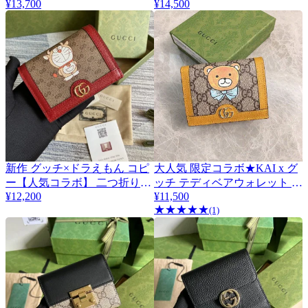
¥13,700
¥14,500
ット gua48302
ト guc58415
新作 グッチ×ドラえもん コピ
大人気 限定コラボ★KAI x グ
ー【人気コラボ】 二つ折り財
ッチ テディベアウォレット ミ
¥12,200
¥11,500
布 グッチ ドラえもん
ニ財布偽物 660510 2YUAG
★
★
★
★
★
guf72131
8695
(1)