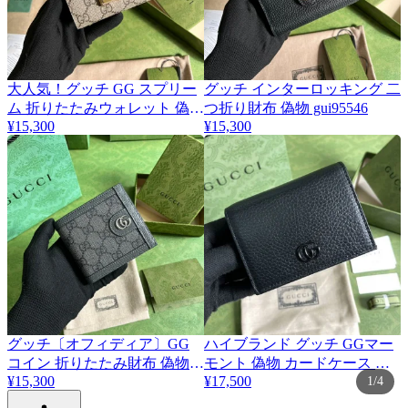
大人気！グッチ GG スプリー
グッチ インターロッキング 二
ム 折りたたみウォレット 偽物
つ折り財布 偽物 gui95546
¥15,300
¥15,300
N級品 guj05193
グッチ〔オフィディア〕GG
ハイブランド グッチ GGマー
コイン 折りたたみ財布 偽物
モント 偽物 カードケース 折
guc27460
¥15,300
¥17,500
1/4
りたたみ財布 gue18680