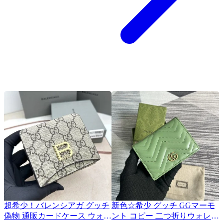
超希少！バレンシアガ グッチ
新色☆希少 グッチ GGマーモ
偽物 通販カードケース ウォレ
ント コピー 二つ折りウォレッ