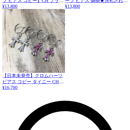
ツ ピアス コピー】CH プラス
ーツ ピアス 偽物★洗礼された
¥13,800
¥13,800
クロスボール ピアス シルバー
芸術★男女共に愛される逸品♪
Kur15444
Kuy56402
【日本未発売】クロムハーツ
ピアス コピー タイニー CHク
¥16,700
ロス フープ イアリング
Kux18727