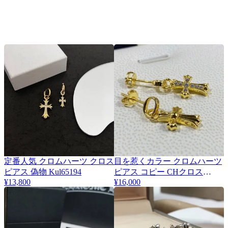
定番人気 クロムハーツ クロス
目を惹くカラー クロムハーツ
ピアス 偽物 Kul65194
ピアス コピー CHクロス
¥13,800
¥16,000
22K&amp;ダイヤモンド
Kua60908