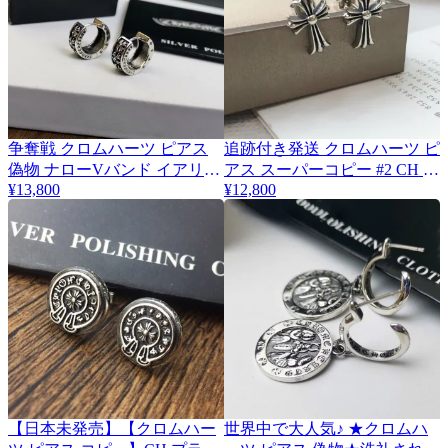
争奪戦 クロムハーツ ピアス
追跡付き発送 クロムハーツ ピ
偽物 ナローVバンド イアリン
アス スーパーコピー #2 CH ク
¥13,800
¥12,800
ング片耳 Kut13156
ロス ファット スタッド
Kup04660
【日本未発売】【クロムハー
世界中で大人気♪ ★クロムハ