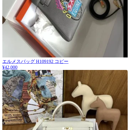
エルメスバッグ H109192 コピー
¥42,000