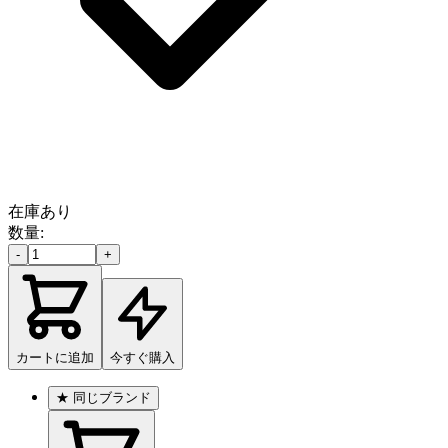
在庫あり
数量:
-
+
カートに追加
今すぐ購入
★
同じブランド