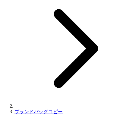
ブランドバッグコピー