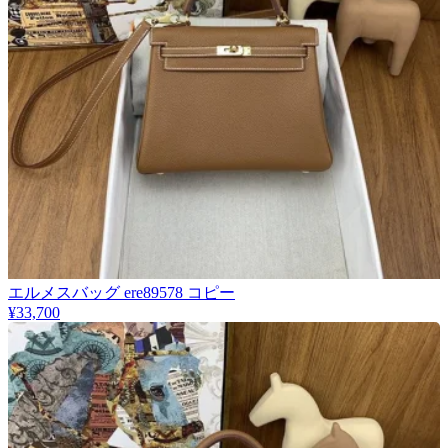
エルメスバッグ ere89578 コピー
¥33,700