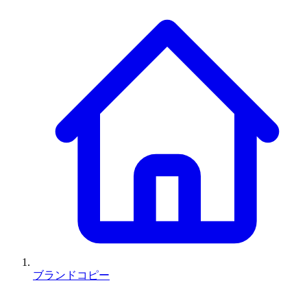
ブランドコピー