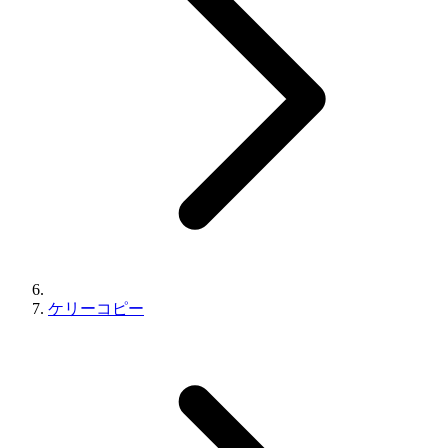
ケリーコピー