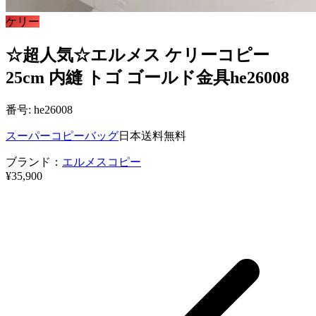
ケリー
☆超人気☆エルメス ケリーコピー
25cm 内縫 トゴ ゴールド金具he26008
番号: he26008
スーパーコピーバッグ
日本送料無料
ブランド：
エルメスコピー
¥35,900