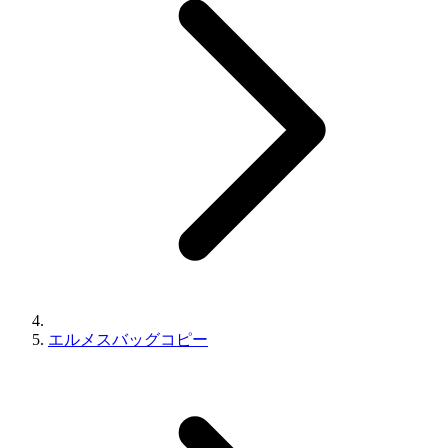
エルメスバッグコピー