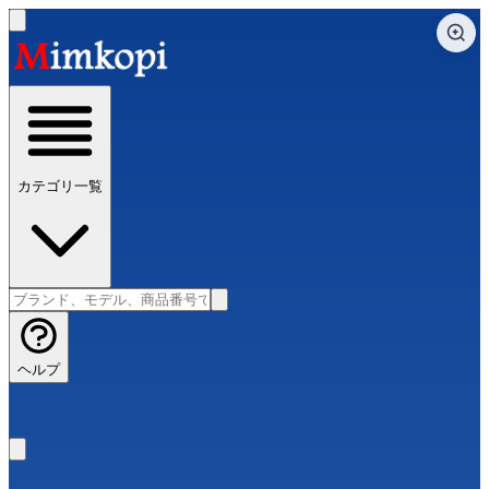
カテゴリ一覧
ヘルプ