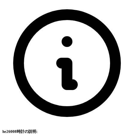
he26008時計の説明: