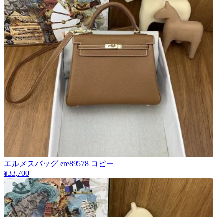
エルメスバッグ ere89578 コピー
¥33,700