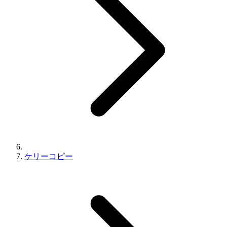
ケリーコピー