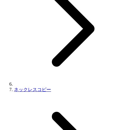
ネックレスコピー