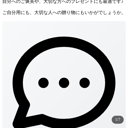
自分へのご褒美や、大切な方へのプレゼントにも最適です♪
ご自分用にも、大切な人への贈り物にもいかがでしょうか。
1/7