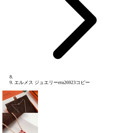
エルメス ジュエリーera26923コピー