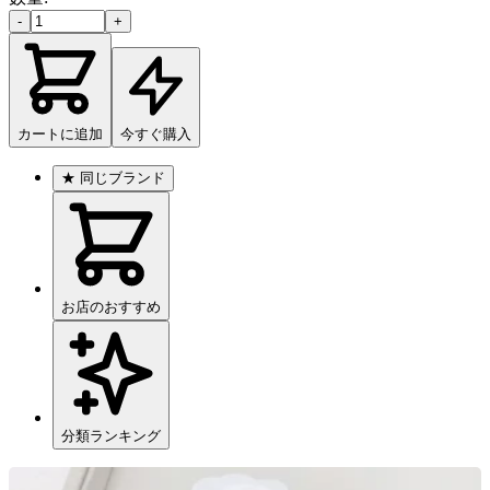
-
+
カートに追加
今すぐ購入
★
同じブランド
お店のおすすめ
分類ランキング