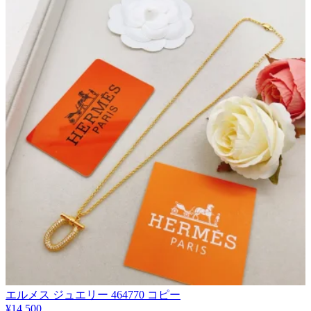
エルメス ジュエリー 464770 コピー
¥14,500