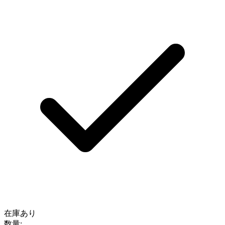
在庫あり
数量: