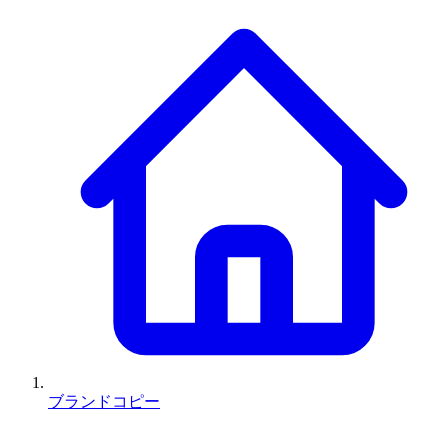
ブランドコピー