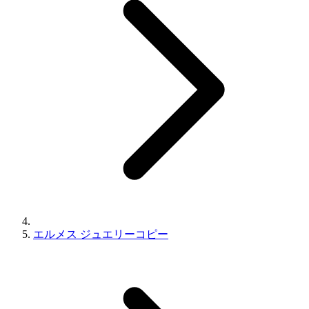
エルメス ジュエリーコピー