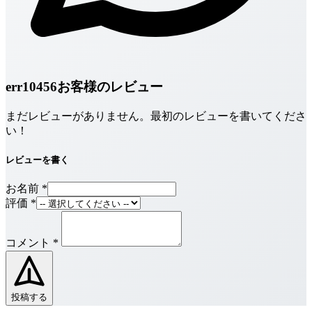
err10456お客様のレビュー
まだレビューがありません。最初のレビューを書いてくださ
い！
レビューを書く
お名前
*
評価
*
コメント
*
投稿する