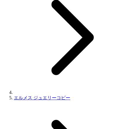
エルメス ジュエリーコピー