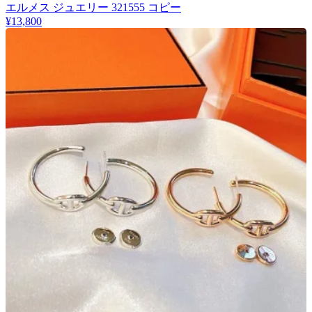
エルメス ジュエリー 321555 コピー
¥13,800