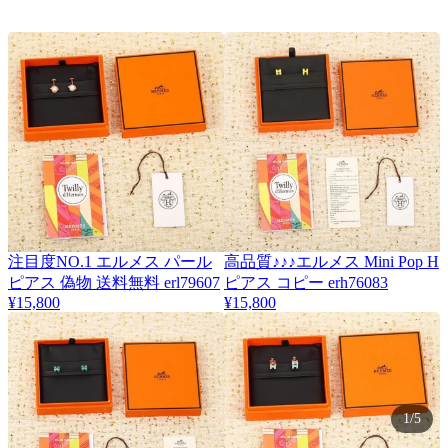
注目度NO.1 エルメス パール
高品質♪♪♪エルメス Mini Pop H
ピアス 偽物 送料無料 erl79607
ピアス コピー erh76083
¥15,800
¥15,800
1/5