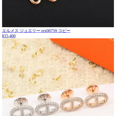
エルメス ジュエリー erx00759 コピー
¥15,400