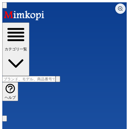
カテゴリ一覧
ヘルプ