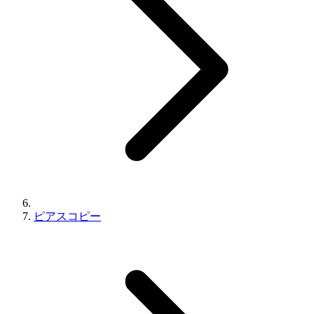
ピアスコピー