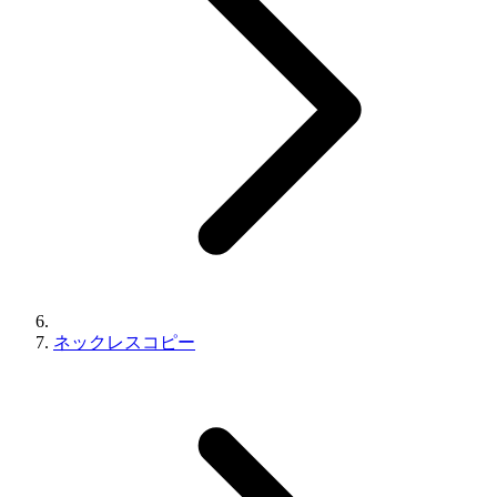
ネックレスコピー