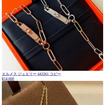
エルメス ジュエリー 443261 コピー
¥14,600