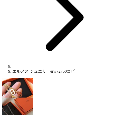
エルメス ジュエリーerw72750コピー