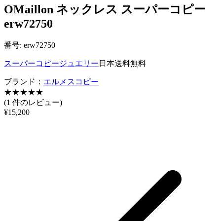
OMaillon ネックレス スーパーコピー
erw72750
番号: erw72750
スーパーコピージュエリー
日本送料無料
ブランド：
エルメスコピー
★
★
★
★
★
(1 件のレビュー)
¥15,200