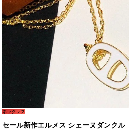
ネックレス
セール新作エルメス シェーヌダンクル