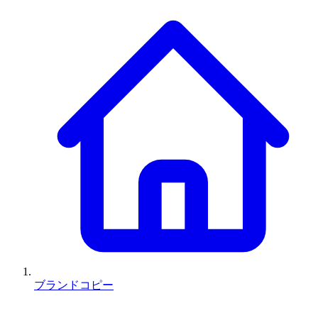
ブランドコピー