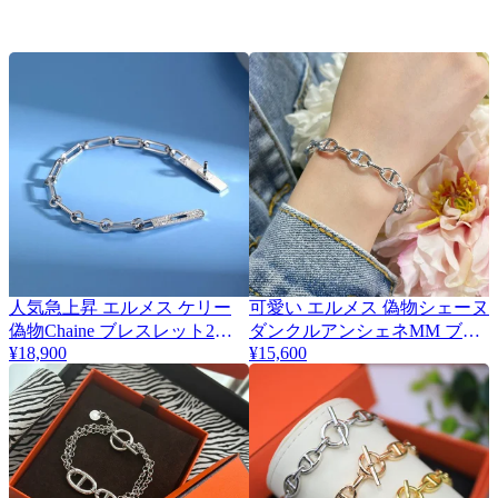
人気急上昇 エルメス ケリー
可愛い エルメス 偽物シェーヌ
偽物Chaine ブレスレット2色
ダンクルアンシェネMM ブレ
ern70361
¥18,900
¥15,600
スレット erf83506