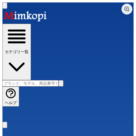
カテゴリ一覧
ヘルプ