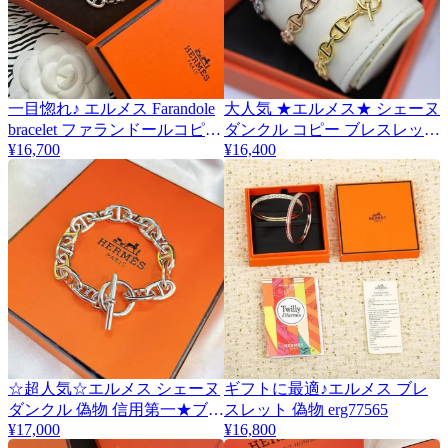
一目惚れ♪ エルメス Farandole
大人気 ★エルメス★ シェーヌ
bracelet ファランドールコピー
ダンクル コピー ブレスレット
eri47092
¥16,700
erd46633
¥16,400
☆超人気☆エルメス シェーヌ
ギフトに最適♪エルメス ブレ
ダンクル 偽物 信用第一★ブレ
スレット 偽物 erg77565
¥17,000
¥16,800
スレット アンカーチェーン