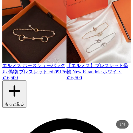
TGM♪ H101995B
エルメス ホースシューバック
【エルメス】ブレスレット偽
ル 偽物 ブレスレット erb09176
物 New Farandole ホワイトゴ
¥16,500
¥16,500
ールド ダイヤ erf36348
もっと見る
1/4