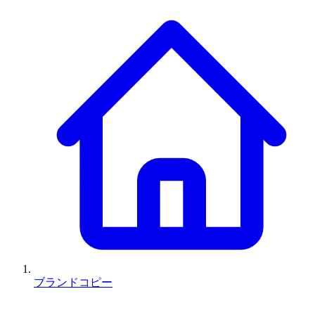
ブランドコピー