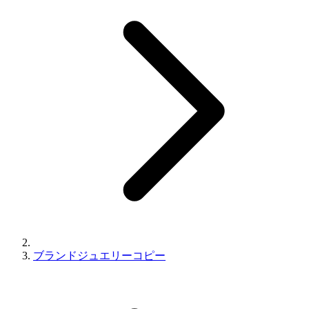
ブランドジュエリーコピー