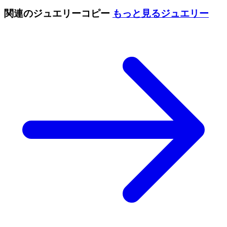
関連のジュエリーコピー
もっと見る
ジュエリー