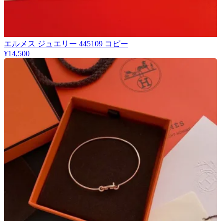
エルメス ジュエリー 445109 コピー
¥14,500