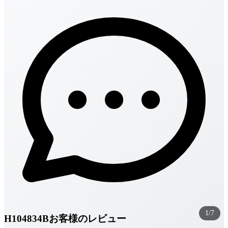
1/7
H104834Bお客様のレビュー