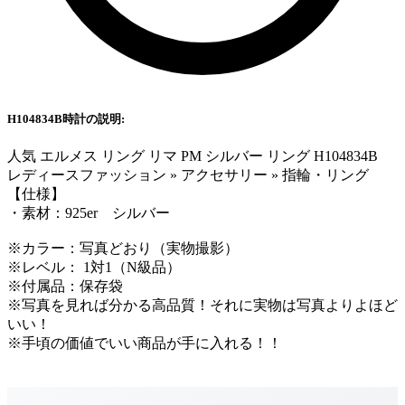
H104834B時計の説明:
人気 エルメス リング リマ PM シルバー リング H104834B
レディースファッション » アクセサリー » 指輪・リング
【仕様】
・素材：925er シルバー
※カラー：写真どおり（実物撮影）
※レベル： 1対1（N級品）
※付属品：保存袋
※写真を見れば分かる高品質！それに実物は写真よりよほど
いい！
※手頃の価値でいい商品が手に入れる！！