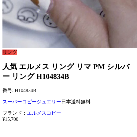
リング
人気 エルメス リング リマ PM シルバ
ー リング H104834B
番号: H104834B
スーパーコピージュエリー
日本送料無料
ブランド：
エルメスコピー
¥15,700