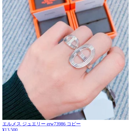
エルメス ジュエリー erw73986 コピー
¥13,500