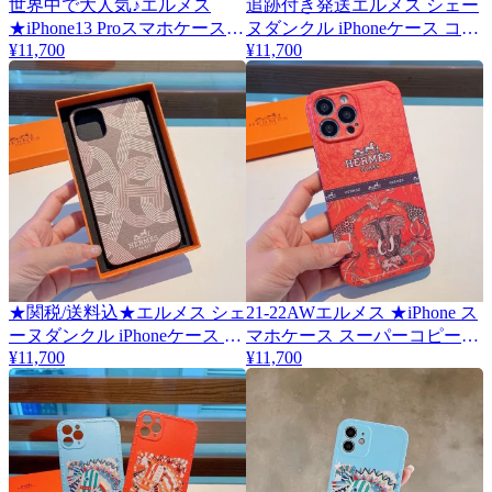
世界中で大人気♪エルメス
追跡付き発送エルメス シェー
★iPhone13 Proスマホケース
ヌダンクル iPhoneケース コピ
¥11,700
¥11,700
スーパーコピー ert96186
ー
★関税/送料込★エルメス シェ
21-22AWエルメス ★iPhone ス
ーヌダンクル iPhoneケース 偽
マホケース スーパーコピー
¥11,700
erw48425
¥11,700
物★iPhone 13/13 pro対応
erl14017