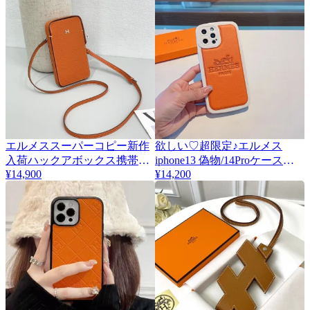
エルメススーパーコピー新作
欲しい♡超限定♪エルメス
入荷ハックアボックス携帯電
iphone13 偽物/14Proケース
¥14,900
erk51839
¥14,200
話ケース 9853