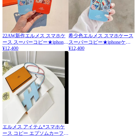
22AW新作エルメス スマホケ
希少色エルメス スマホケース
ース スーパーコピー★iphone
スーパーコピー★iphoneケー
¥12,400
¥12,400
ケース対応 ern45752
ス対応 erc94259
エルメス アイテム*スマホケ
4
ース コピー エプソムカーフ