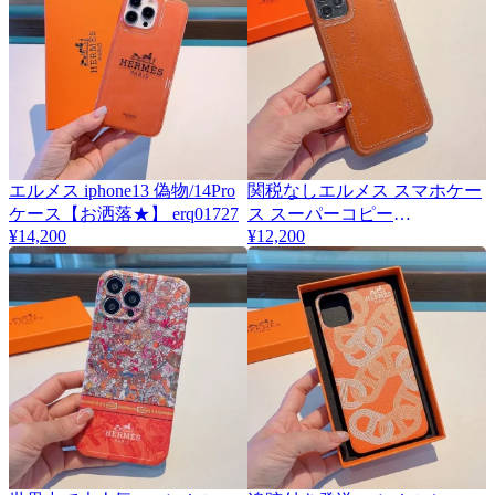
エルメス iphone13 偽物/14Pro
関税なしエルメス スマホケー
ケース【お洒落★】 erq01727
ス スーパーコピー
¥14,200
¥12,200
★iphone12/12PRO対応
H0007441A34