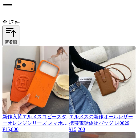
ー
全 17 件
新着順
新作入荷エルメスコピースタ
エルメスの新作オールレザー
ーオレンジシリーズ スマホケ
携帯電話偽物バッグ 140829
¥15,800
¥15,200
ース HS208882