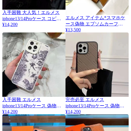
入手困難 大人気！エルメス
エルメス アイテム*スマホケ
iphone13/14Proケース コピー
2
ース偽物 エプソムカーフ
erw27697
¥14,200
he19049
¥13,500
入手困難 エルメス
完売必至 エルメス
iphone13/14Proケース 偽物
iphone13/14Proケース 偽物
eri48184
¥14,200
eru23797
¥14,200