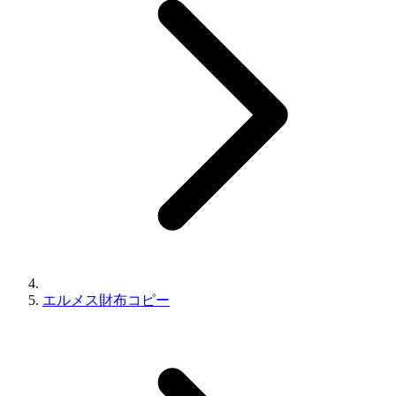
エルメス財布コピー