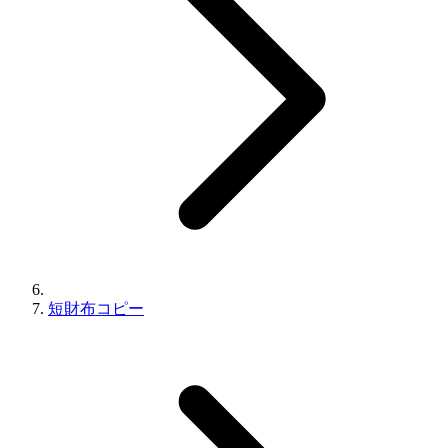
短財布コピー