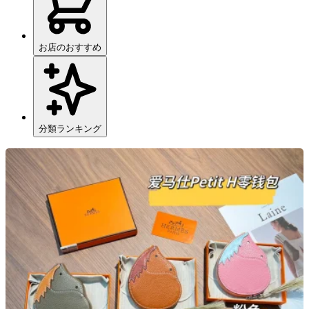
お店のおすすめ
分類ランキング