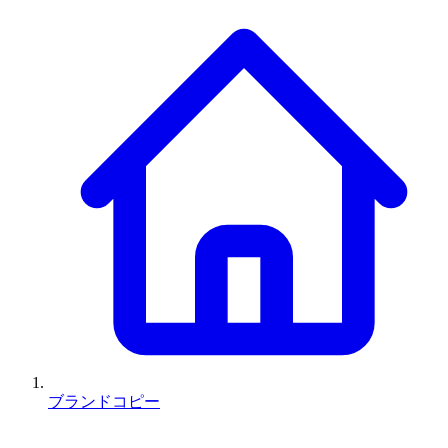
ブランドコピー