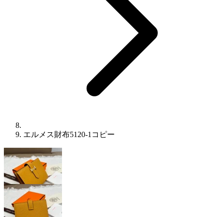
エルメス財布5120-1コピー