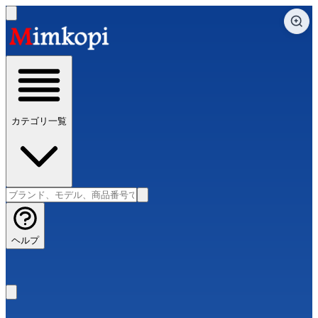
カテゴリ一覧
ヘルプ