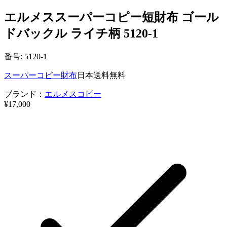
エルメススーパーコピー短財布 ゴール
ドバックル ライチ柄 5120-1
番号: 5120-1
スーパーコピー財布
日本送料無料
ブランド：
エルメスコピー
¥17,000