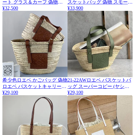
ート グラス＆カーフ 偽物
スケットバッグ 偽物 スモール
low74366
¥32,500
¥33,900
リード＆カーフ lok28549
希少色ロエベ かごバッグ 偽物
21-22AWロエベ バスケットバ
ロエベ バスケットキャリーバ
ッグ スーパーコピー (ヤシの
¥29,100
¥29,100
ッグ スモール loo95003
葉&amp;カーフ) A223S92X04