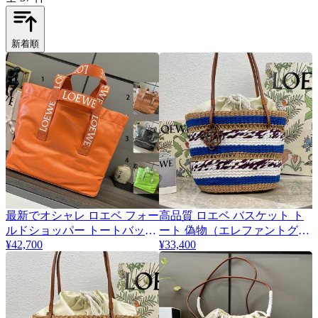
新着順
最新でオシャレ ロエベ フォー
高品質 ロエベ バスケット ト
ルドショッパー トートバッグ
ート 偽物（エレファントグラ
¥42,700
¥33,400
偽物 lom60786
ス＆カーフ） lod99101