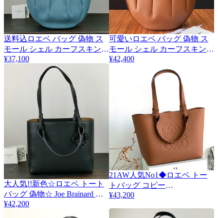
送料込ロエベ バッグ 偽物 ス
可愛いロエベ バッグ 偽物 ス
モール シェル カーフスキン
モール シェル カーフスキン
¥37,100
¥42,400
トートバッグ loc04636
トートバッグ lov40469
21AW人気No1◆ロエベ トー
大人気!!新色☆ロエベ トート
2
トバッグ コピー
バッグ 偽物☆ Joe Brainard レ
¥43,200
◆ANAGRAM◆レザー
¥42,200
ザー ダブルハンドル loa78204
lol65671