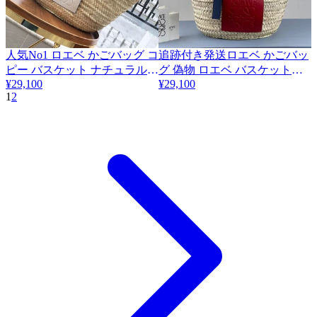
人気No1 ロエベ かごバッグ コ
追跡付き発送ロエベ かごバッ
ピー バスケット ナチュラル/
グ 偽物 ロエベ バスケットキ
¥29,100
¥29,100
ホワイト 数量限定版
ャリーバッグ スモール
1
2
32702S92
lov06975