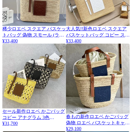
稀少ロエベ スクエア バスケッ
大人気!!新色ロエベ スクエア
トバッグ 偽物 スモール (ラフ
バスケットバッグ コピー スモ
¥33,400
¥33,400
ィア&amp;カーフ) lom87858
ール(ラフィア&amp;カーフ)
A223099X08
セール新作ロエベ かごバッグ
春もの新作ロエベ かごバッグ
コピー アナグラム 3色
2
偽物 ロエベ バスケットキャリ
loc89482
¥31,700
¥29,100
ーバッグ スモール loy08401