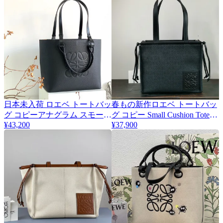
日本未入荷 ロエベ トートバッ
春もの新作ロエベ トートバッ
グ コピーアナグラム スモール
グ コピー Small Cushion Tote☆
loq62366
¥43,200
¥37,900
クッショントートスモール☆
送料込 A612A93X252426