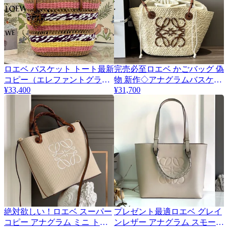
ロエベ バスケット トート最新
完売必至ロエベ かごバッグ 偽
コピー（エレファントグラス
物 新作◇アナグラムバスケッ
¥33,400
¥31,700
＆カーフ） loy24331
トバッグ◇medium
A223T43X02
絶対欲しい！ロエベ スーパー
プレゼント最適ロエベ グレイ
コピー アナグラム ミニ トー
ンレザー アナグラム スモール