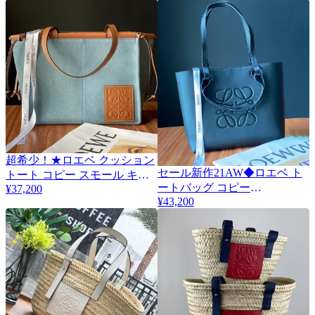
超希少！★ロエベ クッション
セール新作21AW◆ロエベ ト
トート コピー スモール キャ
2
ートバッグ コピー
¥37,200
ンバス＆カーフ lon89678
¥43,200
◆ANAGRAM◆レザー
loy85935