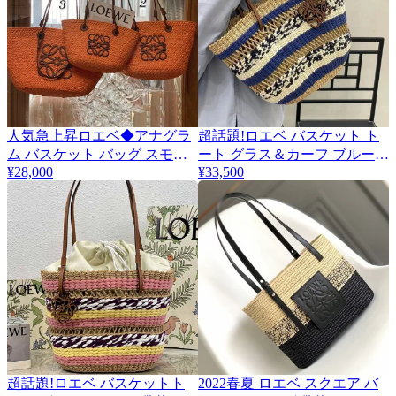
人気急上昇ロエベ◆アナグラ
超話題!ロエベ バスケット ト
ム バスケット バッグ スモー
ート グラス＆カーフ ブルー
¥28,000
lou05962
¥33,500
ル 鞄 ロゴ かご コピー 3サイ
ズ lof42019
超話題!ロエベ バスケットト
2022春夏 ロエベ スクエア バ