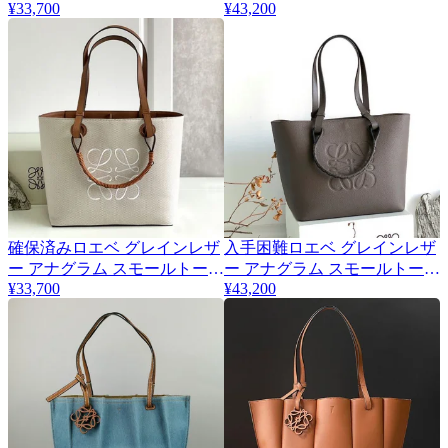
¥33,700
¥43,200
トバッグ lol48134
トートバッグ コピー loy00487
確保済みロエベ グレインレザ
入手困難ロエベ グレインレザ
ー アナグラム スモールトート
ー アナグラム スモールトート
¥33,700
¥43,200
バッグ コピー loj84372
バッグ コピー lod23029