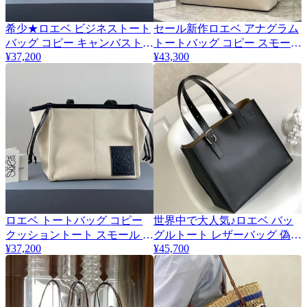
希少★ロエベ ビジネストート
セール新作ロエベ アナグラム
バッグ コピー キャンバストー
トートバッグ コピー スモール
¥37,200
¥43,300
ト 33002AA93
千と千尋の神隠し lov02003
ロエベ トートバッグ コピー
世界中で大人気♪ロエベ バッ
クッショントート スモール キ
グルトート レザーバッグ 偽物
¥37,200
¥45,700
ャンバス カーフ lot20744 トー
男女で使える lox76313
トバッグ アナグラム