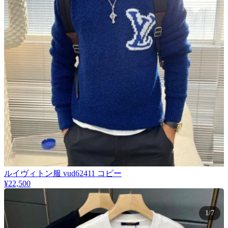
​ルイヴィトン服 vud62411 コピー
¥22,500
1/7