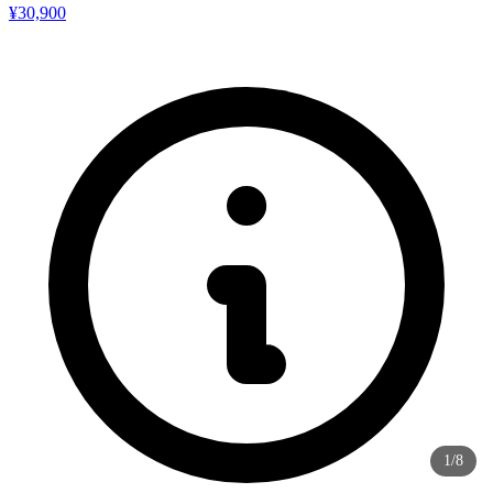
¥30,900
1/8