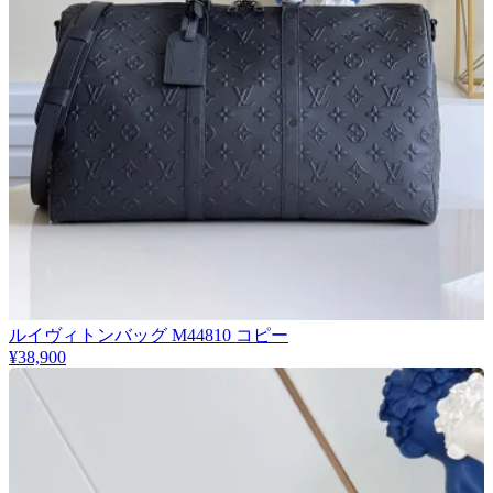
★
ルイヴィトンバッグ M44810 コピー
厳選
¥38,900