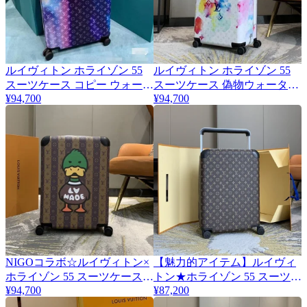
ルイヴィトン ホライゾン 55
ルイヴィトン ホライゾン 55
スーツケース コピー ウォータ
スーツケース 偽物ウォーター
¥94,700
¥94,700
ーカラー vur76101
カラー vur85520
NIGOコラボ☆ルイヴィトン×
【魅力的アイテム】ルイヴィ
ホライゾン 55 スーツケース
トン★ホライゾン 55 スーツケ
¥94,700
¥87,200
コピー M20481
ース コピー★モノグラム
M20294