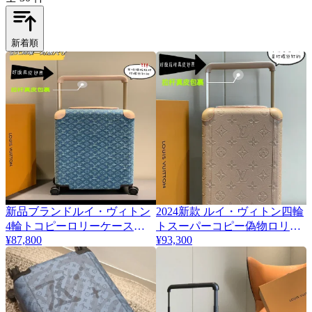
新着順
新品ブランドルイ・ヴィトン
2024新款 ルイ・ヴィトン四輪
4輪トコピーロリーケース
トスーパーコピー偽物ロリー
138668
¥87,800
¥93,300
ケース 138670