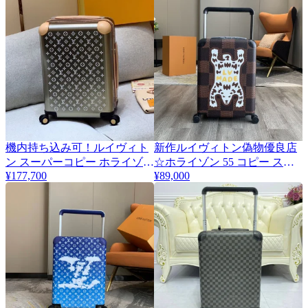
機内持ち込み可！ルイヴィト
新作ルイヴィトン偽物優良店
ン スーパーコピー ホライゾン
☆ホライゾン 55 コピー スー
¥177,700
¥89,000
55 キャリーケース M42667
ツケース N20019