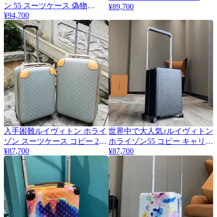
ン 55 スーツケース 偽物
¥89,700
ー M23218
vuj91757
¥94,700
入手困難ルイヴィトン ホライ
世界中で大人気♪ルイヴィトン
ゾン スーツケース コピー 2サ
ホライゾン55 コピー キャリー
¥87,700
¥87,700
イズ vuk57441
ケース 機内持ち込み可
vut53379