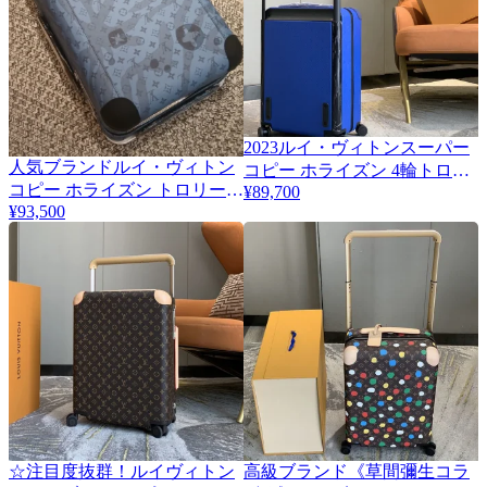
2023ルイ・ヴィトンスーパー
人気ブランドルイ・ヴィトン
3
コピー ホライズン 4輪トロリ
コピー ホライズン トロリーケ
¥89,700
ーケース 55cm LV136712
¥93,500
ース LV136711-1
☆注目度抜群！ルイヴィトン
高級ブランド《草間彌生コラ