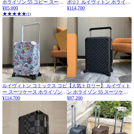
ホライゾン 55 コピー スーツ
ボ☆》ルイヴィトン ホライゾ
¥85,000
¥114,700
ケース モノグラム M23203
ン 55 スーツケース コピー
★
★
★
★
★
(1)
M10118
ルイヴィトン コミックス コピ
【人気トロリー】 ルイヴィト
ー スーツケース ホライゾン
ン ホライゾン 55 スーツケー
55 vun48179
¥114,700
¥87,200
ス 偽物★ブラック モノグラム
M23002