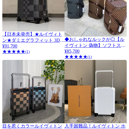
【日本未発売】★ルイヴィト
◆おしゃれなルックが◎【ル
ン★ダミエグラフィット 3D
4
イヴィトン 偽物】ソフトスー
¥91,700
コピー ホライゾン 55 N20022
¥85,700
★
★
★
★
★
ツケース 4色 M20109
(1)
★
★
★
★
★
(1)
目を惹くカラールイヴィトン
入手困難品！ルイヴィトン ホ