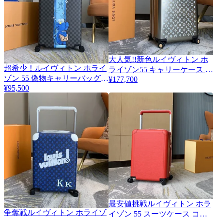
大人気!!新色ルイヴィトン ホ
超希少！ルイヴィトン ホライ
2
ライゾン55 キャリーケース コ
ゾン 55 偽物キャリーバッグ
¥177,700
ピー 機内持ち込み可 vus97277
¥95,500
モノグラム vuk95524
最安値挑戦ルイヴィトン ホラ
争奪戦ルイヴィトン ホライゾ
2
イゾン 55 スーツケース コピ