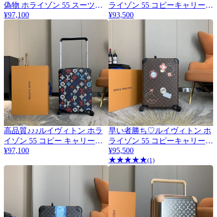
偽物 ホライゾン 55 スーツケ
ライゾン 55 コピーキャリーバ
¥97,100
¥93,500
ース 2色 vux88950
ッグ モノグラム vur87438
高品質♪♪♪ルイヴィトン ホラ
早い者勝ち♡ルイヴィトン ホ
イゾン 55 コピー キャリーバ
ライゾン 55 コピーキャリーバ
¥97,100
¥95,500
ッグ vuz84884
ッグ モノグラム vug22747
★
★
★
★
★
(1)