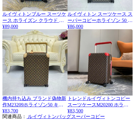
ルイヴィトンブルー スーツケ
ルイヴィトン スーツケース ス
ース ホライズン クラウド モ
ーパーコピーホライゾン 50 ダ
¥89,000
¥86,000
ノグラム 55 vuo32875争奪戦
ミエ 黒 N23209
機内持ち込み ブランド偽物新
トレンド​ルイヴィトンコピー
作M23209ホライゾン50 キャ
スーツケースM20200 ホライ
¥83,700
¥83,500
リーケース モノグラム 人気
ゾン 55 キャビン
関連商品：
ルイヴィトンバッグスーパーコピー