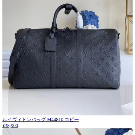
★
ルイヴィトンバッグ M44810 コピー
厳選
¥38,900