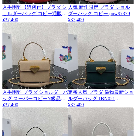
入手困難【追跡付】プラダ シ
人気 新作限定 プラダ ショル
ョルダーバッグ コピー通販
ダーバッグ コピー puw97379
puj72879
¥37,400
¥37,400
入手困難 プラダ ショルダーバ
定番人気 プラダ 偽物最新ショ
ッグ スーパーコピーN級品
ルダーバッグ 1BN021
puh99062
¥37,400
puw29132
¥37,400