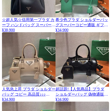
☆超人気☆信用第一プラダ カ
希少色プラダ ショルダーバッ
ーフ ハンドバッグ スーパーコ
グスーパーコピー通販 ギフト
¥38,900
¥34,900
ピー 1BG339
に最適♪ 1BA846
人気急上昇 プラダ ショルダー
超話題!【人気商品】プラダ
バッグ コピー 高品質♪♪♪
ショルダーバッグ 偽物通販
puq89907
¥34,900
put26581
¥34,900