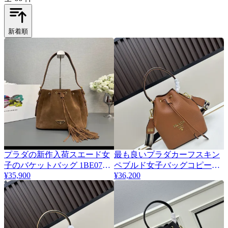
新着順
プラダの新作入荷スエード女
最も良いプラダカーフスキン
子のバケットバッグ 1BE079
ペブルド女子バッグコピー専
¥35,900
¥36,200
日本全国送料無料
門店 232094