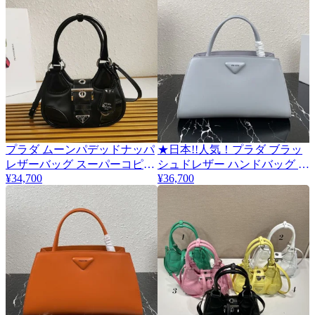
プラダ ムーンパデッドナッパ
★日本!!人気！プラダ ブラッ
レザーバッグ スーパーコピー
シュドレザー ハンドバッグ コ
puq19110
¥34,700
¥36,700
ピー pus12841