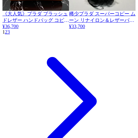
《大人気》プラダ ブラッシュ
稀少プラダ スーパーコピー ム
ドレザー ハンドバッグ コピー
ーン リナイロン＆レザーバッ
pud68184
¥36,700
¥33,700
グ 5色 puk40084
1
2
3