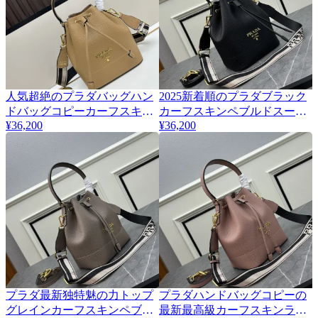
人気超絶のプラダバッグハン
2025新着順のプラダブラック
ドバッグコピーカーフスキン
カーフスキンペブルドスーパ
¥36,200
¥36,200
ペブルド 232093
ーコピーバッグ 232092
プラダ最新独特魅の力トップ
プラダハンドバッグコピーの
グレインカーフスキンペブル
最新最高級カーフスキンライ