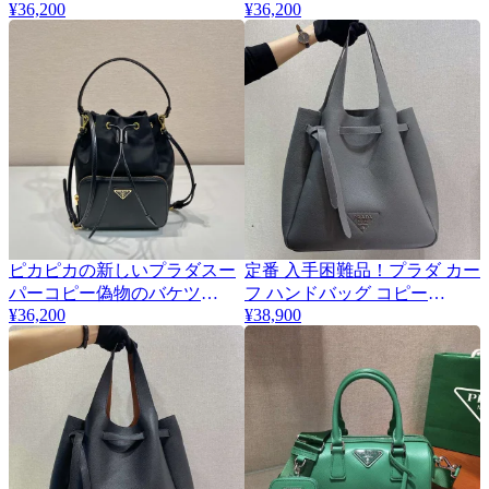
¥36,200
¥36,200
ドグレーバッグ 232091
チ柄 232090
ピカピカの新しいプラダスー
定番 入手困難品！プラダ カー
パーコピー偽物のバケツ
フ ハンドバッグ コピー
1BH038
¥36,200
pud53340
¥38,900