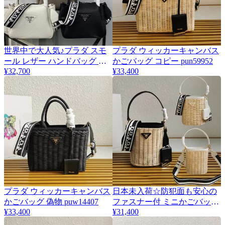
世界中で大人気♪プラダ スモ
プラダ ウィッカーキャンバス
ール レザー ハンドバッグ 偽
かごバッグ コピー pun59952
¥32,700
¥33,400
物 pum78725
プラダ ウィッカーキャンバス
日本未入荷☆防犯面も安心の
かごバッグ 偽物 puw14407
ファスナー付 ミニかごバック
¥33,400
¥31,400
コピー☆プラダ 2色 pui79618