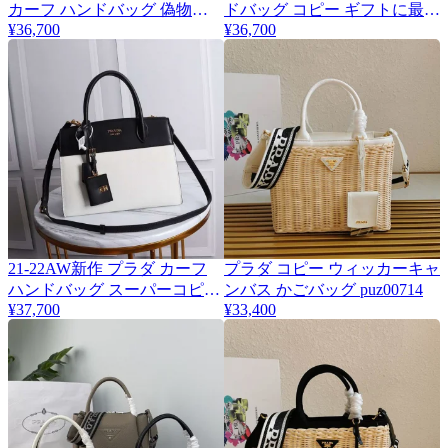
カーフ ハンドバッグ 偽物
ドバッグ コピー ギフトに最適
pul67031
¥36,700
♪ puw31789
¥36,700
21-22AW新作 プラダ カーフ
プラダ コピー ウィッカーキャ
ハンドバッグ スーパーコピー
ンバス かごバッグ puz00714
¥37,700
¥33,400
目を惹くカラー pus57756