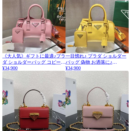
《大人気》ギフトに最適♪プラ
一目惚れ♪ プラダ ショルダー
ダ ショルダーバッグ コピー通
バッグ 偽物 お洒落に♪
¥34,900
pun87146
¥34,900
販 pud40353