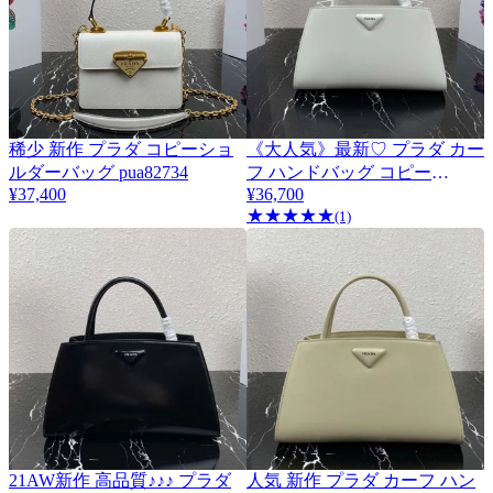
稀少 新作 プラダ コピーショ
《大人気》最新♡ プラダ カー
ルダーバッグ pua82734
フ ハンドバッグ コピー
¥37,400
puc41677
¥36,700
★
★
★
★
★
(1)
21AW新作 高品質♪♪♪ プラダ
人気 新作 プラダ カーフ ハン