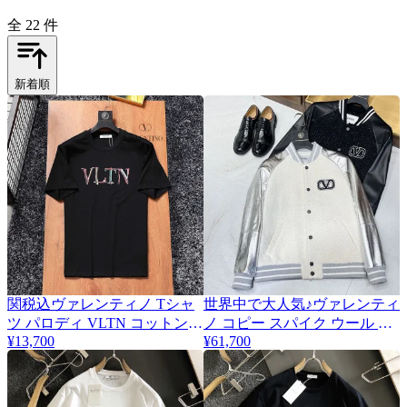
全 22 件
新着順
関税込ヴァレンティノ Tシャ
世界中で大人気♪ヴァレンティ
ツ パロディ VLTN コットンロ
ノ コピー スパイク ウール レ
¥13,700
¥61,700
ゴ Tシャツ Vuk85200
ザー ボンバージャケット 2色
Vuh34103