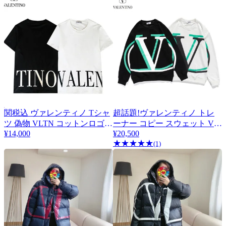
関税込 ヴァレンティノ Tシャ
超話題!ヴァレンティノ トレ
ツ 偽物 VLTN コットンロゴ
ーナー コピー スウェット Vロ
Vug98960
¥14,000
¥20,500
ゴ 2色 3MF15B6K6
★
★
★
★
★
(1)