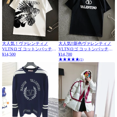
大人気！ヴァレンティノ
大人気!!新色ヴァレンティノ
VLTNロゴ コットンパッチワ
VLTNロゴ コットンパッチワ
¥14,500
¥14,700
ーク Tシャツ コピー
ーク Tシャツ コピー
★
★
★
★
★
Vum74067
Vub00467
(1)