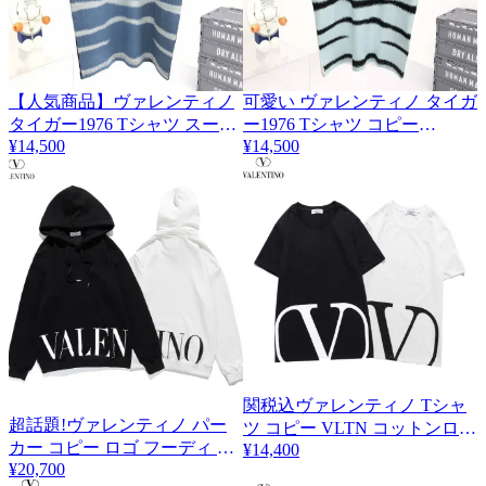
【人気商品】ヴァレンティノ
可愛い ヴァレンティノ タイガ
タイガー1976 Tシャツ スーパ
ー1976 Tシャツ コピー
¥14,500
Vum63741
¥14,500
ーコピー Vuw47918
関税込ヴァレンティノ Tシャ
超話題!ヴァレンティノ パー
2
ツ コピー VLTN コットンロゴ
カー コピー ロゴ フーディ ス
¥14,400
Tシャツ 2色 Vua65573
¥20,700
ウェットシャツ Vup50111