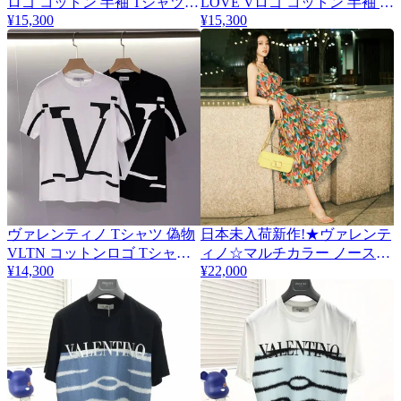
ロゴ コットン 半袖 Tシャツ
LOVE Vロゴ コットン 半袖 T
Vun68592
¥15,300
¥15,300
シャツ Vun15448
ヴァレンティノ Tシャツ 偽物
日本未入荷新作!★ヴァレンテ
VLTN コットンロゴ Tシャツ
ィノ☆マルチカラー ノースリ
¥14,300
¥22,000
2色 Vut28423
ーブワンピース コピー シルク
XB3VAY206VWM12