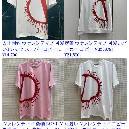
入手困難 ヴァレンティノ 可愛
定番 ヴァレンティノ 可愛いパ
いTシャツ スーパーコピー
ーカー コピー Vuo33797
Vuj62145
¥14,700
¥21,500
ヴァレンティノ 偽物 LOVE V
可愛いヴァレンティノ コピー