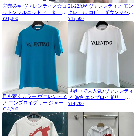
完売必至 ヴァレンティノ☆コ
21-22AW ヴァレンティノ モン
ットンプルニットセーター コ
クレール コピー ダウンジャケ
¥21,300
¥45,500
ピー Vux62590
ット ロゴ付 Vuy81892
世界中で大人気♪ヴァレンティ
目を惹くカラー ヴァレンティ
2
ノ 偽物 エンブロイダリー ジ
ノ エンブロイダリー ジャージ
¥14,700
ャージーTシャツ Vud95231
¥14,700
ーTシャツ コピー Vug30344