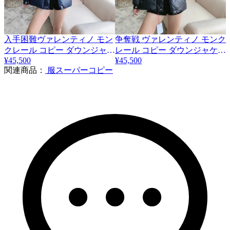
入手困難ヴァレンティノ モン
争奪戦 ヴァレンティノ モンク
クレール コピー ダウンジャケ
レール コピー ダウンジャケッ
¥45,500
¥45,500
ット ロゴ付 Vuq89110
ト ロゴ付 Vue37116
関連商品：
服スーパーコピー