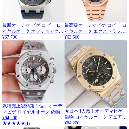
最新オーデマ ピゲ コピー ロ
最高級オーデマピゲ コピー ロ
イヤルオーク オフショアクロ
イヤルオーク エクストラフラ
¥67,700
¥63,500
ノ 42ｍｍ Ods13393
ット復刻 Odg87338
累積売上総額第１位！オーデ
★日本!!人気！オーデマピゲ
マピゲ ロイヤルオーク 偽物
3
偽物 ロイヤルオーク デュアル
¥64,200
クロノ 41mm Odw94629
¥64,200
★
★
★
★
★
タイム 4色 26120STOO1220ST
(1)