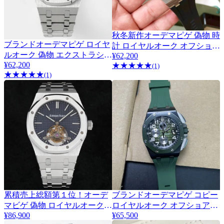
秋冬新作オーデマピゲ 偽物 時
ブランドオーデマピゲ ロイヤ
3
計 ロイヤルオーク オフショア
ルオーク 偽物 エクストラシン
¥62,200
ダイバー
Odk46590
¥62,200
★
★
★
★
★
15703STOOA002CA01
(1)
★
★
★
★
★
(1)
累積売上総額第１位！オーデ
ブランドオーデマピゲ コピー
マビゲ 偽物 ロイヤルオーク
ロイヤルオーク オフショアク
¥86,900
¥65,500
エクストラシン ダイヤモンド
ロノ ネイビー Odw78394