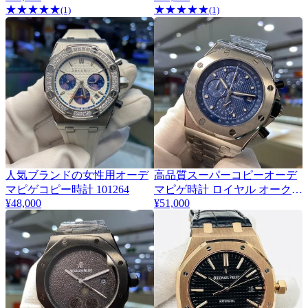
★
★
★
★
★
★
★
★
★
★
(1)
(1)
時計
人気ブランドの女性用オーデ
高品質スーパーコピーオーデ
マピゲコピー時計 101264
マピゲ時計 ロイヤル オーク
¥48,000
¥51,000
オフショア
26470ST.OO.A101CR.01