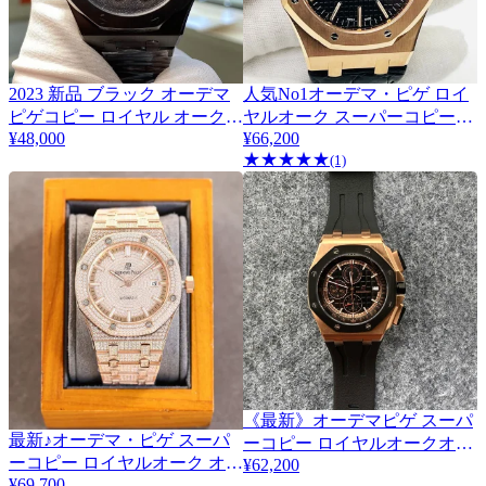
2023 新品 ブラック オーデマ
人気No1オーデマ・ピゲ ロイ
ピゲコピー ロイヤル オーク
ヤルオーク スーパーコピー
¥48,000
15400OROOD002CR01
¥66,200
メカニカル 101274
★
★
★
★
★
(1)
《最新》オーデマピゲ スーパ
最新♪オーデマ・ピゲ スーパ
2
ーコピー ロイヤルオークオフ
ーコピー ロイヤルオーク オー
¥62,200
ショアクロノ 44mm
¥69,700
トマティック40mm Odi50917