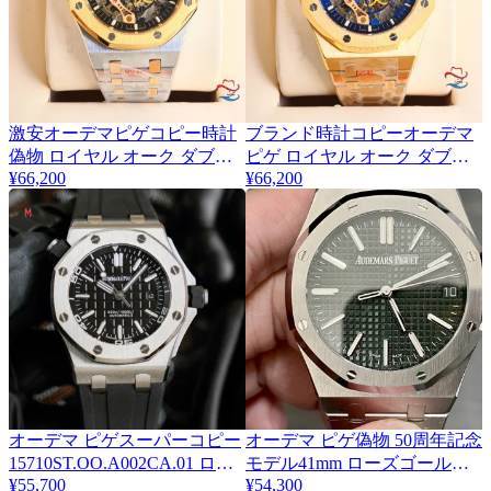
激安オーデマピゲコピー時計
ブランド時計コピーオーデマ
偽物 ロイヤル オーク ダブル
ピゲ ロイヤル オーク ダブル
¥66,200
¥66,200
バランス スケルトン AP5524
バランス スケルトン AP5523
オーデマ ピゲスーパーコピー
オーデマ ピゲ偽物 50周年記念
15710ST.OO.A002CA.01 ロイ
モデル41mm ローズゴールド
¥55,700
¥54,300
ヤル オーク オフショア機械式
新品 15510ST