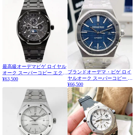
最高級オーデマピゲ ロイヤル
ブランドオーデマ・ピゲ ロイ
オーク スーパーコピー エクス
2
ヤルオーク スーパーコピー 41
¥63,500
トラフラット復刻 Odr23389
¥66,500
ｍｍ Odk62549