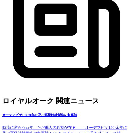
ロイヤルオーク 関連ニュース
オーデマピゲ150 余年に及ぶ高級時計製造の叙事詩
時流に逆らう百年、ただ職人の矜持が在る —— オーデマピゲ150 余年に