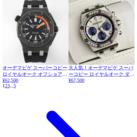
Odc96967
オーデマピゲ スーパーコピー
大人気！オーデマピゲ スーパ
ロイヤルオーク オフショアダ
ーコピー ロイヤルオーク ダイ
¥62,500
¥67,500
イバー フォージド・カーボン
ヤモンド クロノ 37mm
1
2
3
...
5
42mm Odq18380
26231ST.ZZ.D010CA.01