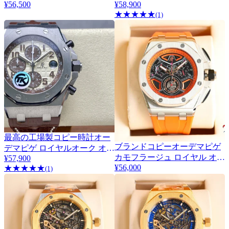
¥56,500
174490
¥58,900
ーク15400シリーズ 174991
★
★
★
★
★
(1)
最高の工場製コピー時計オー
ブランドコピーオーデマピゲ
デマピゲ ロイヤルオーク オフ
8
カモフラージュ ロイヤル オフ
¥57,900
ショア シリーズ 173489
¥56,000
★
★
★
★
★
ショア時計専門店 AP569004-1
(1)