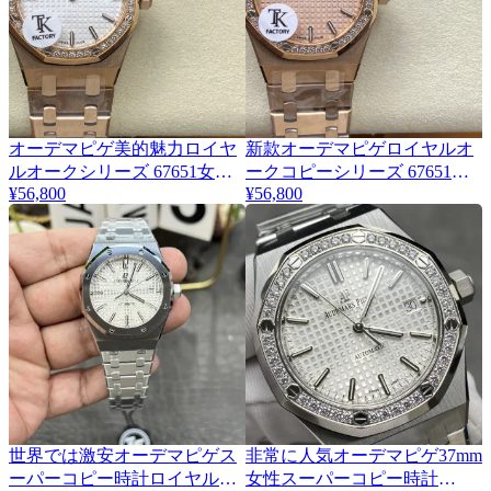
オーデマピゲ美的魅力ロイヤ
新款オーデマピゲロイヤルオ
ルオークシリーズ 67651女性
ークコピーシリーズ 67651高
¥56,800
¥56,800
スーパーコピー通販時計
貴な気質女性時計 174887
174885
世界では激安オーデマピゲス
非常に人気オーデマピゲ37mm
ーパーコピー時計ロイヤルオ
女性スーパーコピー時計