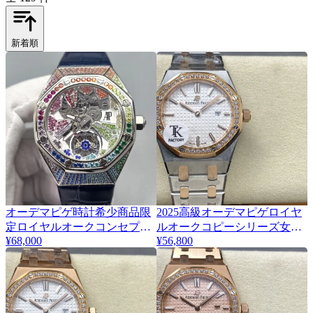
新着順
オーデマピゲ時計希少商品限
2025高級オーデマピゲロイヤ
定ロイヤルオークコンセプト
ルオークコピーシリーズ女性
¥68,000
¥56,800
トゥールビヨン
時計入荷 174881
26227BC.YY.D326CR.01