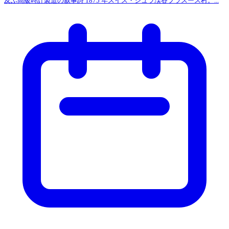
及ぶ高級時計製造の叙事詩 1875 年スイス・ジュラ渓谷ブラスース村。...