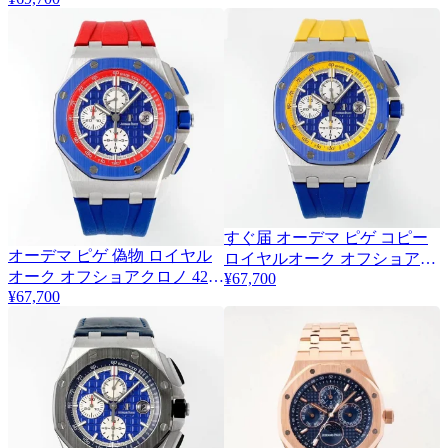
26401ROOOA002CA02
すぐ届 オーデマ ピゲ コピー
オーデマ ピゲ 偽物 ロイヤル
2
ロイヤルオーク オフショアク
オーク オフショアクロノ 42ｍ
¥67,700
ロノ 42ｍｍ Odu22740
¥67,700
ｍ Odp56089