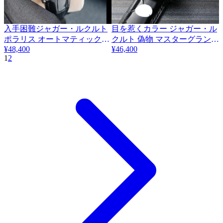
入手困難ジャガー・ルクルト
目を惹くカラー ジャガー・ル
ポラリス オートマティック偽
クルト 偽物 マスターグランド
¥48,400
¥46,400
物 3色 Jaf27866
ウルトラスリム スモールセコ
1
2
ンド 39mm Q1358480