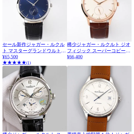
セール新作ジャガー・ルクル
稀少ジャガー・ルクルト ジオ
ト マスターグランドウルトラ
フィジック スーパーコピー
¥65,500
40mm Jar18102
¥66,400
スリム コピー スモールセコン
★
★
★
★
★
(1)
ド 40mm Jan90332