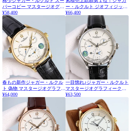
稀少ジャガー・ルクルト スー
累積売上総額第１位！ジャガ
パーコピー マスタージオグラ
ー・ルクルト ジオフィジック
¥58,400
¥66,400
フィーク 42mm Jae52224
スーパーコピー 40mm
Jaf13329
春もの新作ジャガー・ルクル
一目惚れ♪ジャガー・ルクルト
ト 偽物 マスタージオグラフィ
マスタージオグラフィーク
¥64,000
¥63,500
ーク 42mm Q1428421
42mm 偽物 2色 Q1422521