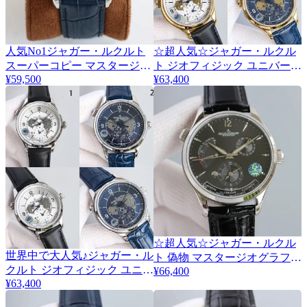
人気No1ジャガー・ルクルト
☆超人気☆ジャガー・ルクル
2
2
スーパーコピー マスタージオ
ト ジオフィジック ユニバーサ
¥59,500
¥63,400
グラフィーク 42mm 2色
ルタイ コピー 42mm 2色
Jad71091
Jaa70161
☆超人気☆ジャガー・ルクル
世界中で大人気♪ジャガー・ル
2
ト 偽物 マスタージオグラフィ
クルト ジオフィジック ユニバ
¥66,400
ーク42mm Jam66885
¥63,400
ーサルタイ コピー 42mm 2色
Jav83105