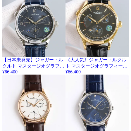
【日本未発売】ジャガー・ル
《大人気》ジャガー・ルクル
クルト マスタージオグラフィ
ト マスタージオグラフィーク
¥66,400
¥66,400
ーク コピー 42mm Jah32089
42mm 偽物 Jah83358