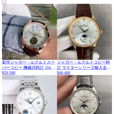
新作ジャガー・ルクルトスー
ジャガー・ルクルトコピー時
パーコピー 機械式時計 316 ス
計 マスターシリーズ輸入全自
¥59,500
¥46,400
チールケース 101885
動機械 1368420