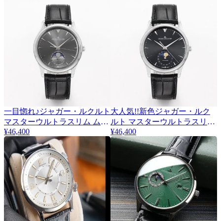
一目惚れ♪ジャガー・ルクルト
大人気!!新色ジャガー・ルク
マスターウルトラスリム ムー
ルト マスターウルトラスリム
¥46,400
¥46,400
ン 偽物 39mm Q1368420
ムーン 偽物 39mm Q1368470