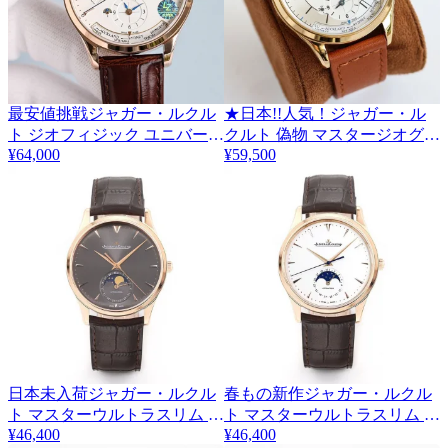
最安値挑戦ジャガー・ルクル
★日本!!人気！ジャガー・ル
ト ジオフィジック ユニバーサ
クルト 偽物 マスタージオグラ
¥64,000
¥59,500
ルタイ コピー 42mm 2色
フィーク 42mm Q1428530
Jae65251
日本未入荷ジャガー・ルクル
春もの新作ジャガー・ルクル
ト マスターウルトラスリム ム
ト マスターウルトラスリム ム
¥46,400
¥46,400
ーン 偽物 39mm Jar80082
ーン コピー 39mm Jar96509