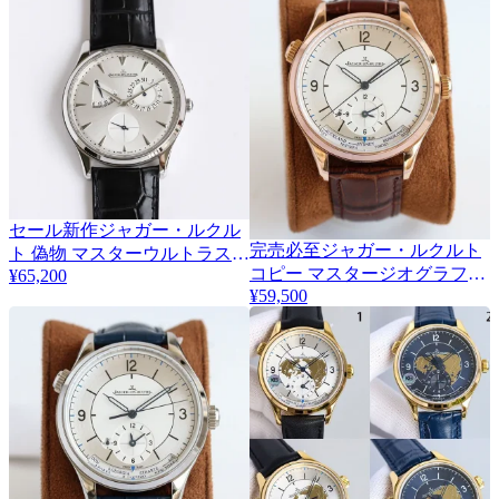
セール新作ジャガー・ルクル
完売必至ジャガー・ルクルト
ト 偽物 マスターウルトラスリ
2
コピー マスタージオグラフィ
¥65,200
ム リザーブ ド マルシェ 39mm
¥59,500
ーク 42mm 2色 Jas51253
Jap69386