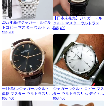
【日本未発売】ジャガー・ル
2023年新作ジャガー・ルクル
4
クルト マスターウルトラスリ
トコピー マスター ウルトラシ
¥46,400
ム ムーン スーパーコピー
¥44,200
ン シリーズJ1635-1
39mm Jao76221
一目惚れ♪ジャガールクルト
ジャガールクルト コピー マス
偽物 マスター ウルトラスリム
ター ウルトラスリム デイト
¥63,400
Q1238420
¥63,400
デイト Q1288420