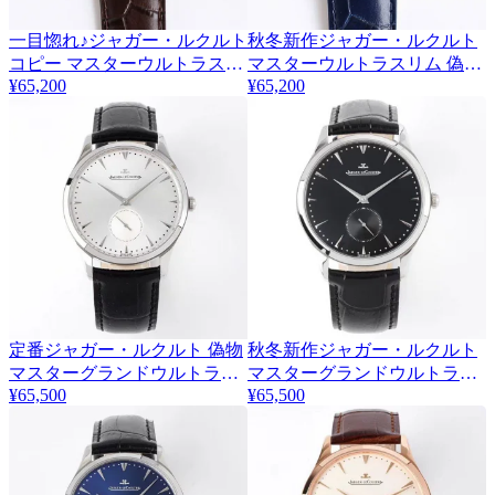
一目惚れ♪ジャガー・ルクルト
秋冬新作ジャガー・ルクルト
コピー マスターウルトラスリ
マスターウルトラスリム 偽物
¥65,200
¥65,200
ム リザーブ ド マルシェ 39mm
リザーブ ド マルシェ 39mm
Jac12036
Jam80778
定番ジャガー・ルクルト 偽物
秋冬新作ジャガー・ルクルト
マスターグランドウルトラス
マスターグランドウルトラス
¥65,500
¥65,500
リム スモールセコンド 40mm
リム スモールセコンド 偽物
Jad01608
40mm Jar41677