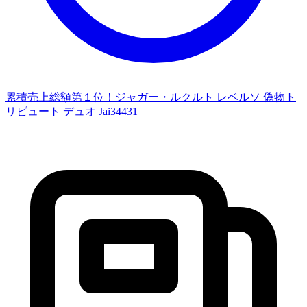
累積売上総額第１位！ジャガー・ルクルト レベルソ 偽物ト
リビュート デュオ Jai34431