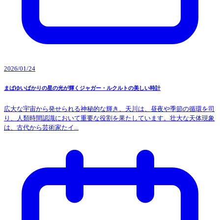
2026/01/24
まばゆいばかりの星の光が輝くジャガー・ルクルトの美しい時計
広大な宇宙から発せられる神秘的な輝き、天川は、昼夜や季節の循環を司
り、人類時間認識において重要な役割を果たしています。壮大な天体現象
は、古代から芸術家たイ...