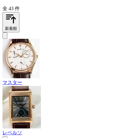
全 43 件
新着順
マスター
レベルソ