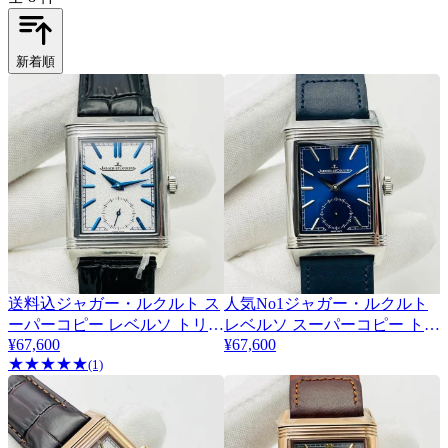
新着順
送料込ジャガー・ルクルト ス
人気No1ジャガー・ルクルト
ーパーコピー レベルソ トリビ
レベルソ スーパーコピー トリ
¥67,600
¥67,600
ュート デュオ Jap17472
ビュート デュオ Q3988482
★
★
★
★
★
(1)