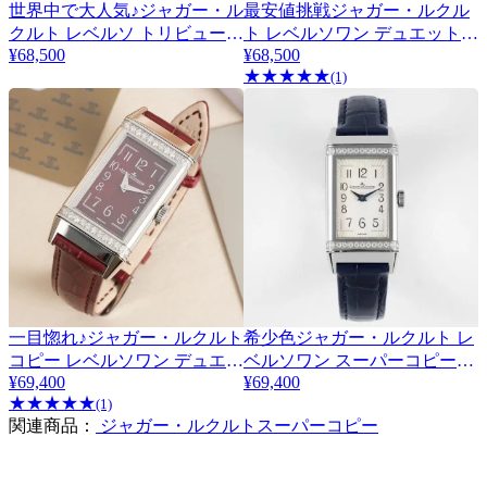
世界中で大人気♪ジャガー・ル
最安値挑戦ジャガー・ルクル
クルト レベルソ トリビュート
ト レベルソワン デュエット
¥68,500
¥68,500
デュオ スーパーコピー
偽物 Jae18139
★
★
★
★
★
Jat81079
(1)
一目惚れ♪ジャガー・ルクルト
希少色ジャガー・ルクルト レ
コピー レベルソワン デュエッ
ベルソワン スーパーコピー
¥69,400
Q3288420
¥69,400
ト Q3342520
★
★
★
★
★
(1)
関連商品：
ジャガー・ルクルトスーパーコピー