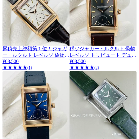
累積売上総額第１位！ジャガ
稀少ジャガー・ルクルト 偽物
ー・ルクルト レベルソ 偽物ト
レベルソ トリビュート デュオ
¥68,500
Jao93434
¥68,500
リビュート デュオ Jai34431
★
★
★
★
★
★
★
★
★
★
(1)
(2)