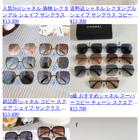
人気No1シャネル 偽物 レクタ
送料込シャネル レクタングル
ングル シェイプ サングラス
シェイプ サングラス コピー
¥13,300
¥13,300
全6色 shu63596
全7色 shn08661
n級 おすすめシャネル スーパ
超話題!シャネル コピー スク
6
ーコピー チェーン スクエア
エア シェイプ サングラス 全6
¥15,700
メガネ 7色 shs80777
¥13,490
色 sho99677