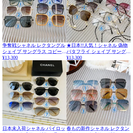
争奪戦シャネル レクタングル
★日本!!人気！シャネル 偽物
シェイプ サングラス コピー
バタフライ シェイプ サングラ
¥13,300
¥13,300
全6色 shd21160
ス 全6色 shx58238
日本未入荷シャネル パイロッ
春もの新作シャネル レクタン