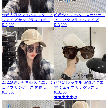
☆超人気☆シャネル スクエア
超希少！シャネル スーパーコ
シェイプ サングラス コピー
ピー バタフライ シェイプ サ
shk71483
¥13,300
¥13,300
ングラス 全6色 shl43989
21-22AWシャネル スクエア シ
超話題!シャネル 偽物 スクエ
ェイプ サングラス 偽物
ア シェイプ サングラス
shd00749
¥13,300
shg84889
¥13,300
★
★
★
★
★
(2)