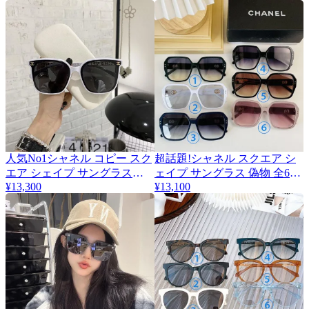
人気No1シャネル コピー スク
超話題!シャネル スクエア シ
エア シェイプ サングラス
ェイプ サングラス 偽物 全6色
shb61965
¥13,300
shf87639
¥13,100