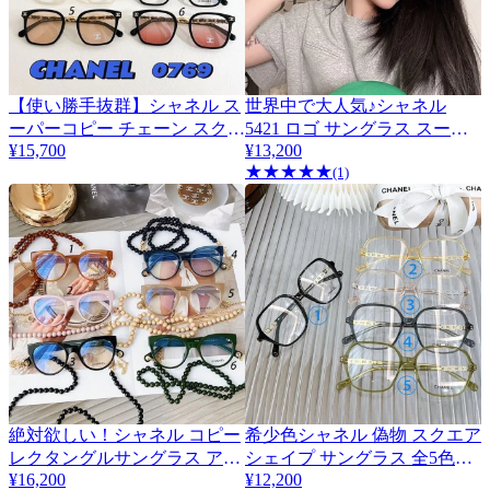
【使い勝手抜群】シャネル ス
世界中で大人気♪シャネル
ーパーコピー チェーン スクエ
5421 ロゴ サングラス スーパ
¥15,700
¥13,200
ア メガネ 6色 shp88895
ーコピー shp85285
★
★
★
★
★
(1)
絶対欲しい！シャネル コピー
希少色シャネル 偽物 スクエア
レクタングルサングラス アイ
シェイプ サングラス 全5色
¥16,200
shq03940
¥12,200
ウェア 6色 shf98960