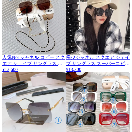
人気No1シャネル コピー スク
稀少シャネル スクエア シェイ
エア シェイプ サングラス 全9
プ サングラス スーパーコピー
¥13,600
shg14579
¥13,300
色 sha29082