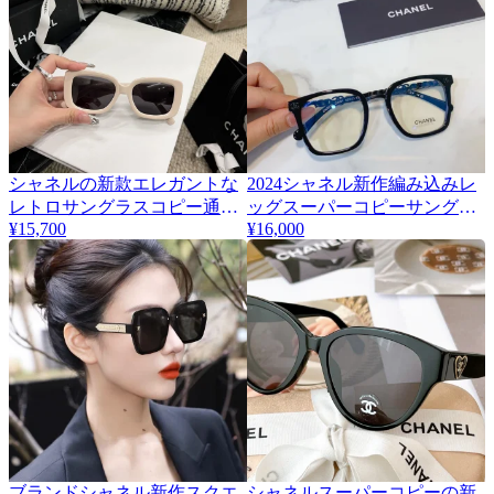
シャネルの新款エレガントな
2024シャネル新作編み込みレ
レトロサングラスコピー通販
ッグスーパーコピーサングラ
ch5824
¥15,700
¥16,000
ス CH0536
ブランドシャネル新作スクエ
シャネルスーパーコピーの新