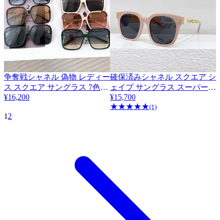
争奪戦シャネル 偽物 レディー
確保済みシャネル スクエア シ
ス スクエア サングラス 7色
ェイプ サングラス スーパーコ
shv33447
¥16,200
¥15,700
ピー 6色 shq41730
★
★
★
★
★
(1)
1
2