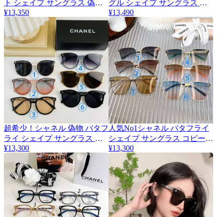
ト シェイプ サングラス 偽物
グル シェイプ サングラス コ
¥13,350
¥13,490
全7色 shg64357
ピー 全6色 shm75637
超希少！シャネル 偽物 バタフ
人気No1シャネル バタフライ
ライ シェイプ サングラス 全6
シェイプ サングラス コピー
¥13,300
¥13,300
色 shi23899
全6色 shs33033