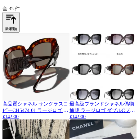
全 35 件
新着順
高品質シャネル サングラスコ
最高級ブランドシャネル偽物
★
厳選
ピーCH5474-01 ラージロゴ ダ
通販 ラージロゴ ダブルCプラ
¥14,900
¥14,900
ブルCプラス レザーデザイン
ス レザーデザイン CH5474