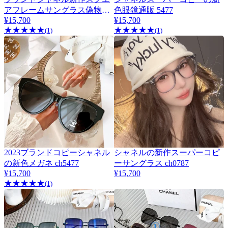
★
厳選
アフレームサングラス偽物
色眼鏡通販 5477
CH4245
¥15,700
¥15,700
★
★
★
★
★
★
★
★
★
★
(1)
(1)
2023ブランドコピーシャネル
シャネルの新作スーパーコピ
の新色メガネ ch5477
ーサングラス ch0787
¥15,700
¥15,700
★
★
★
★
★
(1)