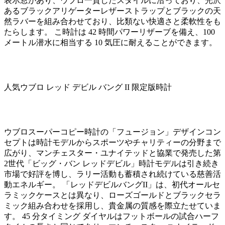
表示窓があり、ウブロ一貫したスタイルに沿っており、光沢
あるブラックアリゲーターレザーストラップとブラックの天
然ラバーを組み合わせており、比類ない快適さと柔軟性をも
たらします。 こ時計は 42 時間パワーリザーブを備え、100
メートル潜水に相当する 10 気圧に耐えることができます。
人気ウブロ レッド デビル バング II 限定版時計
ウブロスーパーコピー時計の「フュージョン」デザインコン
セプトは時計モデルからスポーツやチャリティーの分野まで
広がり、マンチェスター・ユナイテッドと協業で発売した第
2世代「ビッグ・バン レッドデビル」時計モデルは引き続き
市場で好評を博し、ラリー活動も蓄積され続けている慈善活
動エネルギー。 「レッドデビルバングII」は、初代オールセ
ラミックケースとは異なり、ローズゴールドとブラックセラ
ミック組み合わせを採用し、貴金属の質感を際立たせていま
す。 45 分タイミング ダイヤルはフットボールの試合ハーフ