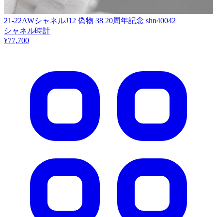
21-22AWシャネルJ12 偽物 38 20周年記念 shn40042
シャネル時計
¥77,700